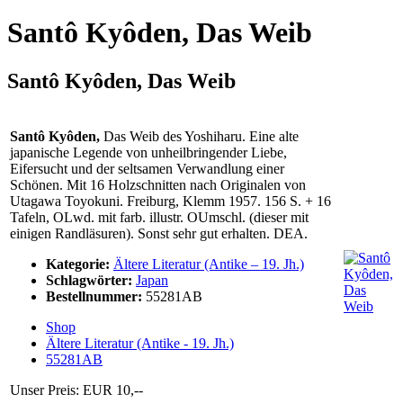
Santô Kyôden, Das Weib
Santô Kyôden, Das Weib
Santô Kyôden,
Das Weib des Yoshiharu. Eine alte
japanische Legende von unheilbringender Liebe,
Eifersucht und der seltsamen Verwandlung einer
Schönen. Mit 16 Holzschnitten nach Originalen von
Utagawa Toyokuni. Freiburg, Klemm 1957. 156 S. + 16
Tafeln, OLwd. mit farb. illustr. OUmschl. (dieser mit
einigen Randläsuren). Sonst sehr gut erhalten. DEA.
Kategorie:
Ältere Literatur (Antike – 19. Jh.)
Schlagwörter:
Japan
Bestellnummer:
55281AB
Shop
Ältere Literatur (Antike - 19. Jh.)
55281AB
Unser Preis: EUR 10,--