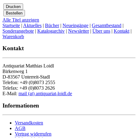
Alle Titel anzeigen
Startseite
|
Aktuelles
|
Bücher
|
Neueingänge
|
Gesamtbestand
|
Sonderangebote
|
Katalogarchiv
|
Newsletter
|
Über uns
|
Kontakt
|
Warenkorb
Kontakt
Antiquariat Matthias Loidl
Birkenweg 1
D-83567 Unterreit-Stadl
Telefon: +49 (0)8073 2555
Telefax: +49 (0)8073 2626
E-Mail:
mail (at) antiquariat-loidl.de
Informationen
Versandkosten
AGB
Vertrag widerrufen