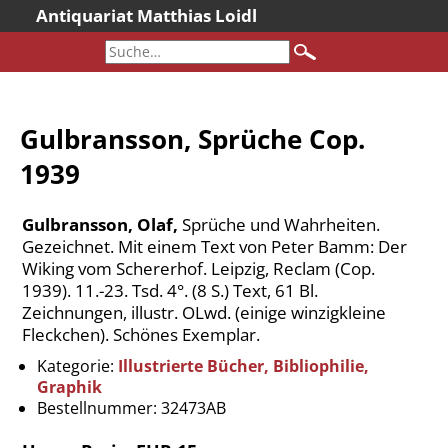
Antiquariat Matthias Loidl
Startseite
Aktuelles
Bücher
Gulbransson, Sprüche Cop.
Neueingänge
1939
Gesamtbestand
Sonderangebote
Gulbransson, Olaf,
Sprüche und Wahrheiten.
Katalogarchiv
Gezeichnet. Mit einem Text von Peter Bamm: Der
Wiking vom Schererhof. Leipzig, Reclam (Cop.
Newsletter
1939). 11.-23. Tsd. 4°. (8 S.) Text, 61 Bl.
Über uns
Zeichnungen, illustr. OLwd. (einige winzigkleine
Fleckchen). Schönes Exemplar.
Kontakt
Kategorie:
Illustrierte Bücher, Bibliophilie,
Warenkorb
Graphik
Versandkosten
Bestellnummer:
32473AB
AGB