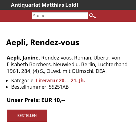
Antiquariat Matthias Loidl
Startseite
Aktuelles
Bücher
Aepli, Rendez-vous
Neueingänge
Gesamtbestand
Aepli, Janine,
Rendez-vous. Roman. Übertr. von
Sonderangebote
Elisabeth Borchers. Neuwied u. Berlin, Luchterhand
1961. 284, (4) S., OLwd. mit OUmschl. DEA.
Katalogarchiv
Kategorie:
Literatur 20. – 21. Jh.
Newsletter
Bestellnummer:
55251AB
Über uns
Unser Preis: EUR 10,--
Kontakt
Warenkorb
Versandkosten
AGB