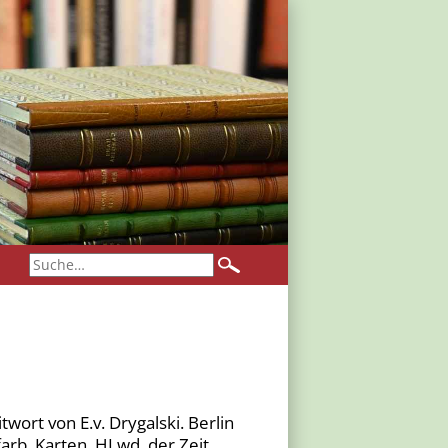
wort von E.v. Drygalski. Berlin
 farb. Karten, HLwd. der Zeit.