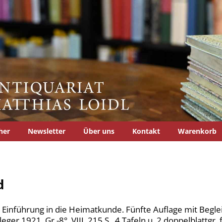
her
Newsletter
Über uns
Kontakt
Warenkorb
d
Einführung in die Heimatkunde. Fünfte Auflage mit Begleit
leger 1921. Gr.-8°. VIII, 215 S., 4 Tafeln u. 2 doppelblattgr.