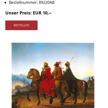
Bestellnummer:
89220AB
Vertrag widerrufen
Widerrufsbelehrung
Unser Preis: EUR 10,--
Datenschutz
Impressum