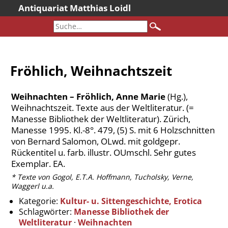
Antiquariat Matthias Loidl
Startseite
Aktuelles
Bücher
Fröhlich, Weihnachtszeit
Neueingänge
Gesamtbestand
Weihnachten – Fröhlich, Anne Marie
(Hg.),
Sonderangebote
Weihnachtszeit. Texte aus der Weltliteratur. (=
Manesse Bibliothek der Weltliteratur). Zürich,
Katalogarchiv
Manesse 1995. Kl.-8°. 479, (5) S. mit 6 Holzschnitten
Newsletter
von Bernard Salomon, OLwd. mit goldgepr.
Rückentitel u. farb. illustr. OUmschl. Sehr gutes
Über uns
Exemplar. EA.
Kontakt
* Texte von Gogol, E.T.A. Hoffmann, Tucholsky, Verne,
Warenkorb
Waggerl u.a.
Kategorie:
Kultur- u. Sittengeschichte, Erotica
Versandkosten
Schlagwörter:
Manesse Bibliothek der
AGB
Weltliteratur
·
Weihnachten