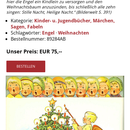
hier die Engel ein Kindlein zu versorgen und den
Vertrag widerrufen
Weihnachtsbaum anzuzünden, bis schließlich alle zehn
singen: Stille Nacht, Heilige Nacht.“ (Bilderwelt S. 391)
Widerrufsbelehrung
Kategorie:
Kinder- u. Jugendbücher, Märchen,
Datenschutz
Sagen, Fabeln
Impressum
Schlagwörter:
Engel
·
Weihnachten
Bestellnummer:
89284AB
Unser Preis: EUR 75,--