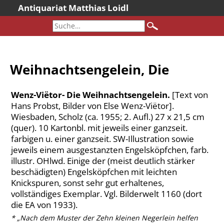
Antiquariat Matthias Loidl
Startseite
Aktuelles
Bücher
Weihnachtsengelein, Die
Neueingänge
Gesamtbestand
Wenz-Viëtor- Die Weihnachtsengelein.
[Text von
Sonderangebote
Hans Probst, Bilder von Else Wenz-Viëtor].
Wiesbaden, Scholz (ca. 1955; 2. Aufl.) 27 x 21,5 cm
Katalogarchiv
(quer). 10 Kartonbl. mit jeweils einer ganzseit.
Newsletter
farbigen u. einer ganzseit. SW-Illustration sowie
jeweils einem ausgestanzten Engelsköpfchen, farb.
Über uns
illustr. OHlwd. Einige der (meist deutlich stärker
Kontakt
beschädigten) Engelsköpfchen mit leichten
Knickspuren, sonst sehr gut erhaltenes,
Warenkorb
vollständiges Exemplar. Vgl. Bilderwelt 1160 (dort
Versandkosten
die EA von 1933).
AGB
* „Nach dem Muster der Zehn kleinen Negerlein helfen