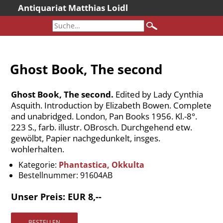
Antiquariat Matthias Loidl
Startseite
Aktuelles
Bücher
Ghost Book, The second
Neueingänge
Gesamtbestand
Ghost Book, The second.
Edited by Lady Cynthia
Sonderangebote
Asquith. Introduction by Elizabeth Bowen. Complete
and unabridged. London, Pan Books 1956. Kl.-8°.
Katalogarchiv
223 S., farb. illustr. OBrosch. Durchgehend etw.
Newsletter
gewölbt, Papier nachgedunkelt, insges.
wohlerhalten.
Über uns
Kategorie:
Phantastica, Okkulta
Kontakt
Bestellnummer:
91604AB
Warenkorb
Unser Preis: EUR 8,--
Versandkosten
AGB