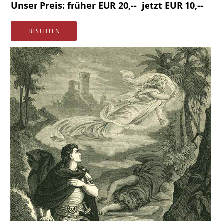
Unser Preis: früher EUR
20,--
jetzt
EUR 10,--
Vertrag widerrufen
Widerrufsbelehrung
Datenschutz
Impressum