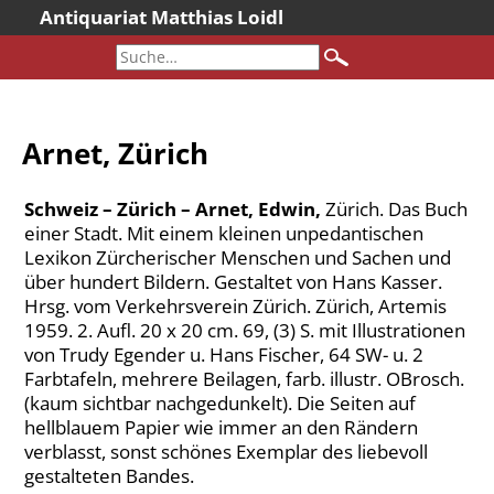
Antiquariat Matthias Loidl
Startseite
Aktuelles
Bücher
Arnet, Zürich
Neueingänge
Gesamtbestand
Schweiz – Zürich – Arnet, Edwin,
Zürich. Das Buch
Sonderangebote
einer Stadt. Mit einem kleinen unpedantischen
Lexikon Zürcherischer Menschen und Sachen und
Katalogarchiv
über hundert Bildern. Gestaltet von Hans Kasser.
Newsletter
Hrsg. vom Verkehrsverein Zürich. Zürich, Artemis
1959. 2. Aufl. 20 x 20 cm. 69, (3) S. mit Illustrationen
Über uns
von Trudy Egender u. Hans Fischer, 64 SW- u. 2
Kontakt
Farbtafeln, mehrere Beilagen, farb. illustr. OBrosch.
(kaum sichtbar nachgedunkelt). Die Seiten auf
Warenkorb
hellblauem Papier wie immer an den Rändern
Versandkosten
verblasst, sonst schönes Exemplar des liebevoll
AGB
gestalteten Bandes.