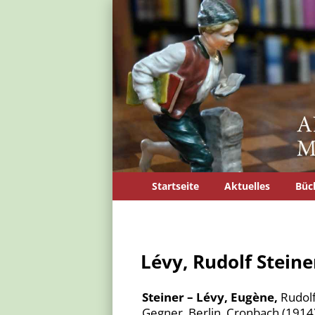
Startseite
Aktuelles
Büc
Lévy, Rudolf Stein
Steiner – Lévy, Eugène,
Rudolf
Gegner. Berlin, Cronbach (1914).