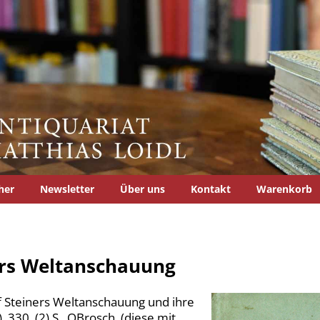
her
Newsletter
Über uns
Kontakt
Warenkorb
ers Weltanschauung
 Steiners Weltanschauung und ihre
 330, (2) S., OBrosch. (diese mit