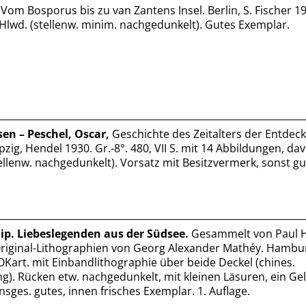
Vom Bosporus bis zu van Zantens Insel. Berlin, S. Fischer 19
 OHlwd. (stellenw. minim. nachgedunkelt). Gutes Exemplar.
en – Peschel, Oscar,
Geschichte des Zeitalters der Entdec
zig, Hendel 1930. Gr.-8°. 480, VII S. mit 14 Abbildungen, da
tellenw. nachgedunkelt). Vorsatz mit Besitzvermerk, sonst g
ip. Liebeslegenden aus der Südsee.
Gesammelt von Paul 
 Original-Lithographien von Georg Alexander Mathéy. Hamb
, OKart. mit Einbandlithographie über beide Deckel (chines.
). Rücken etw. nachgedunkelt, mit kleinen Läsuren, ein Gel
nsges. gutes, innen frisches Exemplar. 1. Auflage.