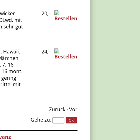
wicker.
20,--
 OLwd. mit
h sehr gut
, Hawaii,
24,--
 Märchen
 7.-16.
+ 16 mont.
 gering
ittel mit
Zurück
·
Vor
Gehe zu
:
vanz