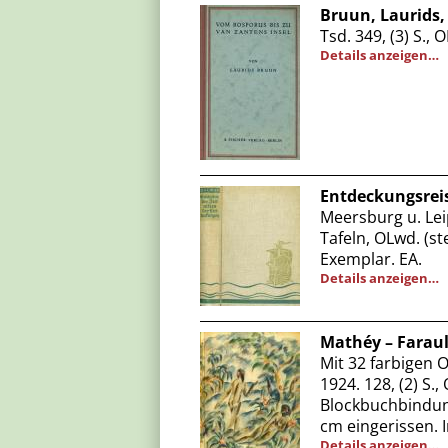
Bruun, Laurids,
Tsd. 349, (3) S.,
Details anzeigen…
Entdeckungsreis
Meersburg u. Leip
Tafeln, OLwd. (s
Exemplar. EA.
Details anzeigen…
Mathéy – Faraul
Mit 32 farbigen
1924. 128, (2) S.
Blockbuchbindung
cm eingerissen. I
Details anzeigen…