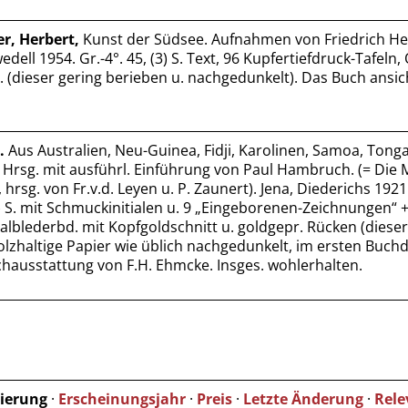
r, Herbert,
Kunst der Südsee. Aufnahmen von Friedrich He
ll 1954. Gr.-4°. 45, (3) S. Text, 96 Kupfertiefdruck-Tafeln,
l. (dieser gering berieben u. nachgedunkelt). Das Buch ansic
.
Aus Australien, Neu-Guinea, Fidji, Karolinen, Samoa, Tonga
 Hrsg. mit ausführl. Einführung von Paul Hambruch. (= Die
 hrsg. von Fr.v.d. Leyen u. P. Zaunert). Jena, Diederichs 1921.
(6) S. mit Schmuckinitialen u. 9 „Eingeborenen-Zeichnungen“ 
lblederbd. mit Kopfgoldschnitt u. goldgepr. Rücken (dieser
olzhaltige Papier wie üblich nachgedunkelt, im ersten Buchdr
hausstattung von F.H. Ehmcke. Insges. wohlerhalten.
tierung
·
Erscheinungsjahr
·
Preis
·
Letzte Änderung
·
Rele