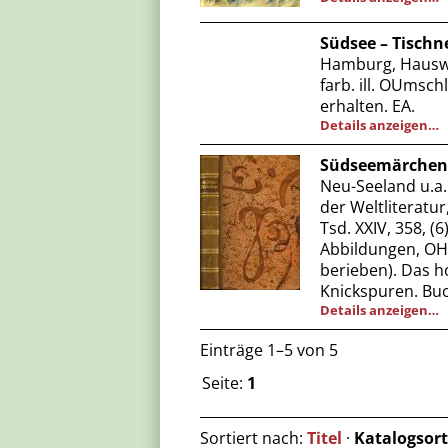
Südsee – Tischne
Hamburg, Hauswede
farb. ill. OUmsch
erhalten. EA.
Details anzeigen…
Südseemärchen
Neu-Seeland u.a.
der Weltliteratur,
Tsd. XXIV, 358, 
Abbildungen, OHa
berieben). Das h
Knickspuren. Buc
Details anzeigen…
Einträge 1–5 von 5
Seite:
1
Sortiert nach:
Titel
·
Katalogsor