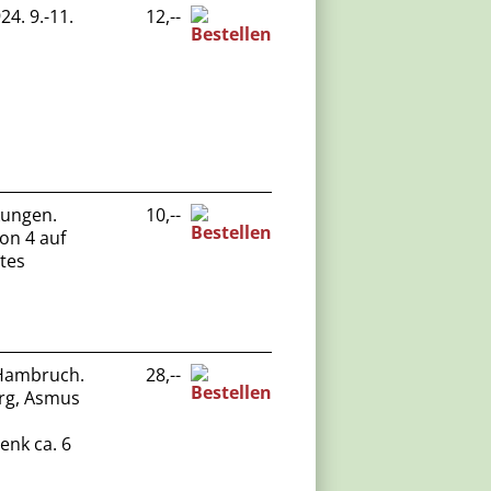
24. 9.-11.
12,--
kungen.
10,--
von 4 auf
utes
Hambruch.
28,--
urg, Asmus
enk ca. 6