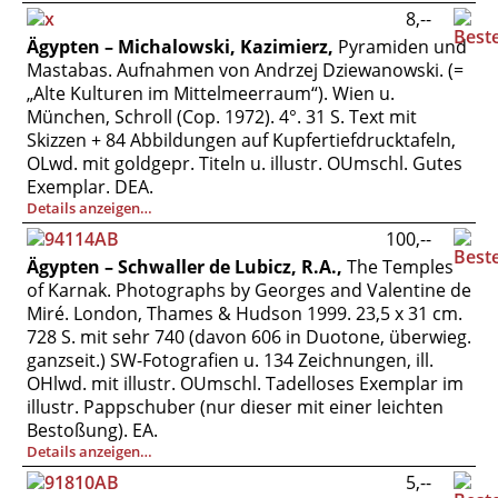
8,--
Ägypten – Michalowski, Kazimierz,
Pyramiden und
Mastabas. Aufnahmen von Andrzej Dziewanowski. (=
„Alte Kulturen im Mittelmeerraum“). Wien u.
München, Schroll (Cop. 1972). 4°. 31 S. Text mit
Skizzen + 84 Abbildungen auf Kupfertiefdrucktafeln,
OLwd. mit goldgepr. Titeln u. illustr. OUmschl. Gutes
Exemplar. DEA.
Details anzeigen…
100,--
Ägypten – Schwaller de Lubicz, R.A.,
The Temples
of Karnak. Photographs by Georges and Valentine de
Miré. London, Thames & Hudson 1999. 23,5 x 31 cm.
728 S. mit sehr 740 (davon 606 in Duotone, überwieg.
ganzseit.) SW-Fotografien u. 134 Zeichnungen, ill.
OHlwd. mit illustr. OUmschl. Tadelloses Exemplar im
illustr. Pappschuber (nur dieser mit einer leichten
Bestoßung). EA.
Details anzeigen…
5,--