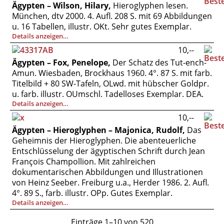
Ägypten – Wilson, Hilary,
Hieroglyphen lesen.
München, dtv 2000. 4. Aufl. 208 S. mit 69 Abbildungen
u. 16 Tabellen, illustr. OKt. Sehr gutes Exemplar.
Details anzeigen…
10,--
Ägypten – Fox, Penelope,
Der Schatz des Tut-ench-
Amun. Wiesbaden, Brockhaus 1960. 4°. 87 S. mit farb.
Titelbild + 80 SW-Tafeln, OLwd. mit hübscher Goldpr.
u. farb. illustr. OUmschl. Tadelloses Exemplar. DEA.
Details anzeigen…
10,--
Ägypten – Hieroglyphen – Majonica, Rudolf,
Das
Geheimnis der Hieroglyphen. Die abenteuerliche
Entschlüsselung der ägyptischen Schrift durch Jean
François Champollion. Mit zahlreichen
dokumentarischen Abbildungen und Illustrationen
von Heinz Seeber. Freiburg u.a., Herder 1986. 2. Aufl.
4°. 89 S., farb. illustr. OPp. Gutes Exemplar.
Details anzeigen…
Einträge 1–10 von 520