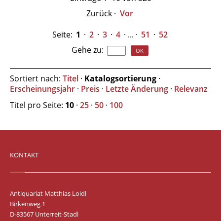
Zurück
·
Vor
Seite:
1
·
2
·
3
·
4
· ... ·
51
·
52
Gehe zu
:
Sortiert nach:
Titel
·
Katalogsortierung
·
Erscheinungsjahr
·
Preis
·
Letzte Änderung
·
Relevanz
Titel pro Seite:
10
·
25
·
50
·
100
KONTAKT
Antiquariat Matthias Loidl
Birkenweg 1
D-83567 Unterreit-Stadl