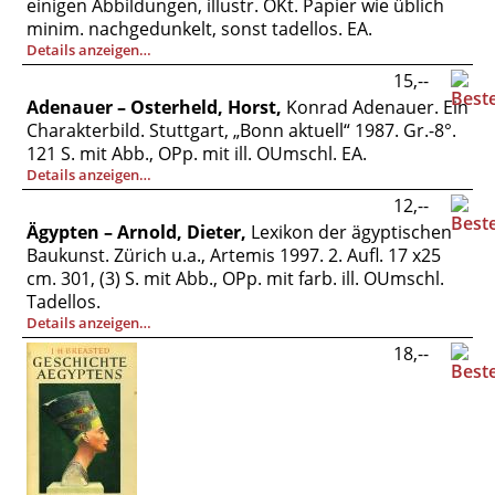
einigen Abbildungen, illustr. OKt. Papier wie üblich
Vertrag widerrufen
minim. nachgedunkelt, sonst tadellos. EA.
Widerrufsbelehrung
Details anzeigen…
15,--
Datenschutz
Adenauer – Osterheld, Horst,
Konrad Adenauer. Ein
Impressum
Charakterbild. Stuttgart, „Bonn aktuell“ 1987. Gr.-8°.
121 S. mit Abb., OPp. mit ill. OUmschl. EA.
Details anzeigen…
12,--
Ägypten – Arnold, Dieter,
Lexikon der ägyptischen
Baukunst. Zürich u.a., Artemis 1997. 2. Aufl. 17 x25
cm. 301, (3) S. mit Abb., OPp. mit farb. ill. OUmschl.
Tadellos.
Details anzeigen…
18,--