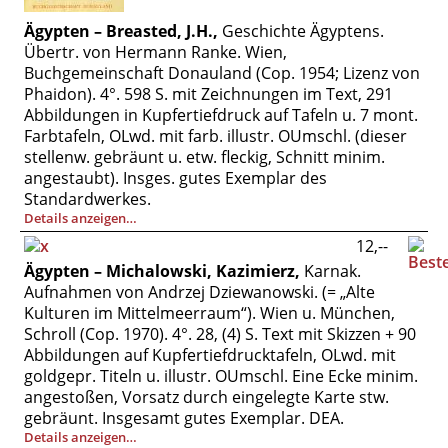
Ägypten – Breasted, J.H.,
Geschichte Ägyptens.
Übertr. von Hermann Ranke. Wien,
Buchgemeinschaft Donauland (Cop. 1954; Lizenz von
Phaidon). 4°. 598 S. mit Zeichnungen im Text, 291
Abbildungen in Kupfertiefdruck auf Tafeln u. 7 mont.
Farbtafeln, OLwd. mit farb. illustr. OUmschl. (dieser
stellenw. gebräunt u. etw. fleckig, Schnitt minim.
angestaubt). Insges. gutes Exemplar des
Standardwerkes.
Details anzeigen…
12,--
Ägypten – Michalowski, Kazimierz,
Karnak.
Aufnahmen von Andrzej Dziewanowski. (= „Alte
Kulturen im Mittelmeerraum“). Wien u. München,
Schroll (Cop. 1970). 4°. 28, (4) S. Text mit Skizzen + 90
Abbildungen auf Kupfertiefdrucktafeln, OLwd. mit
goldgepr. Titeln u. illustr. OUmschl. Eine Ecke minim.
angestoßen, Vorsatz durch eingelegte Karte stw.
gebräunt. Insgesamt gutes Exemplar. DEA.
Details anzeigen…