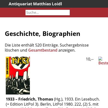
Antiquariat Matthias Loidl
Startseite
Aktuelles
Bücher
Geschichte, Biographien
Neueingänge
Gesamtbestand
Die Liste enthält 520 Einträge. Suchergebnisse
Sonderangebote
löschen und
Gesamtbestand
anzeigen.
Katalogarchiv
10,--
Newsletter
Über uns
Kontakt
Warenkorb
Versandkosten
1933 – Friedrich, Thomas
(Hg.), 1933. Ein Lesebuch.
AGB
(= Edition LitPol 3). Berlin, LitPol 1980. 222, (2) S. mit