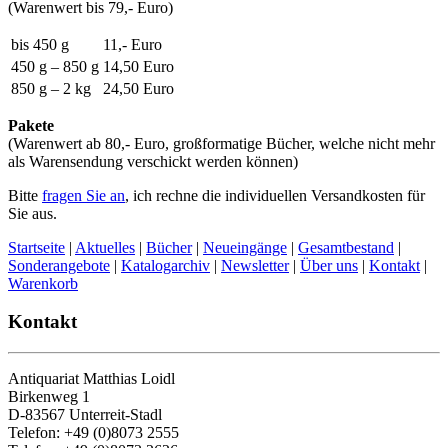
(Warenwert bis 79,- Euro)
bis 450 g
11,- Euro
450 g – 850 g
14,50 Euro
850 g – 2 kg
24,50 Euro
Pakete
(Warenwert ab 80,- Euro, großformatige Bücher, welche nicht mehr
als Warensendung verschickt werden können)
Bitte
fragen Sie an
, ich rechne die individuellen Versandkosten für
Sie aus.
Startseite
|
Aktuelles
|
Bücher
|
Neueingänge
|
Gesamtbestand
|
Sonderangebote
|
Katalogarchiv
|
Newsletter
|
Über uns
|
Kontakt
|
Warenkorb
Kontakt
Antiquariat Matthias Loidl
Birkenweg 1
D-83567 Unterreit-Stadl
Telefon: +49 (0)8073 2555