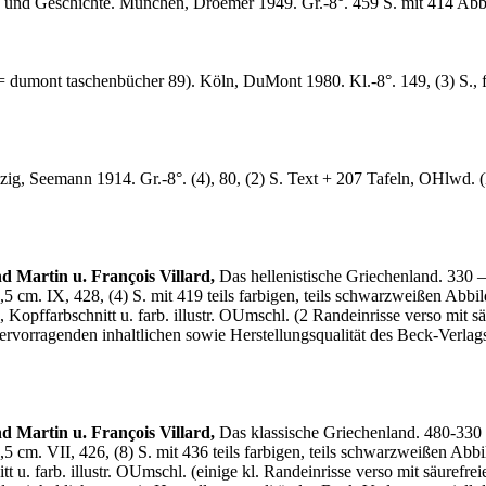
und Geschichte. München, Droemer 1949. Gr.-8°. 459 S. mit 414 Abb., 
= dumont taschenbücher 89). Köln, DuMont 1980. Kl.-8°. 149, (3) S., fa
zig, Seemann 1914. Gr.-8°. (4), 80, (2) S. Text + 207 Tafeln, OHlwd.
 Martin u. François Villard,
Das hellenistische Griechenland. 330 
 cm. IX, 428, (4) S. mit 419 teils farbigen, teils schwarzweißen Abbil
 Kopffarbschnitt u. farb. illustr. OUmschl. (2 Randeinrisse verso mit säu
rvorragenden inhaltlichen sowie Herstellungsqualität des Beck-Verlags
 Martin u. François Villard,
Das klassische Griechenland. 480-330 
cm. VII, 426, (8) S. mit 436 teils farbigen, teils schwarzweißen Abbi
 u. farb. illustr. OUmschl. (einige kl. Randeinrisse verso mit säurefre