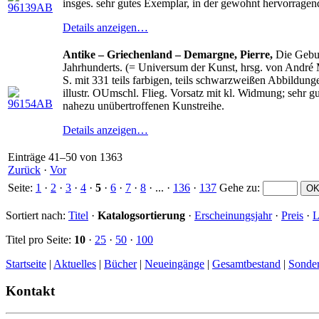
insges. sehr gutes Exemplar, in der gewohnt hervorragend
Details anzeigen…
Antike – Griechenland – Demargne, Pierre,
Die Gebur
Jahrhunderts. (= Universum der Kunst, hrsg. von André 
S. mit 331 teils farbigen, teils schwarzweißen Abbildung
illustr. OUmschl. Flieg. Vorsatz mit kl. Widmung; sehr g
nahezu unübertroffenen Kunstreihe.
Details anzeigen…
Einträge 41–50 von 1363
Zurück
·
Vor
Seite:
1
·
2
·
3
·
4
·
5
·
6
·
7
·
8
· ... ·
136
·
137
Gehe zu
:
Sortiert nach:
Titel
·
Katalogsortierung
·
Erscheinungsjahr
·
Preis
·
L
Titel pro Seite:
10
·
25
·
50
·
100
Startseite
|
Aktuelles
|
Bücher
|
Neueingänge
|
Gesamtbestand
|
Sonde
Kontakt