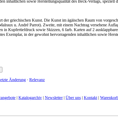
en inhaltlichen sowie Herstellungsqualität des Beck-Verlags, speziell
t der griechischen Kunst. Die Kunst im ägäischen Raum von vorgeschic
Malraux u. André Parrot). Zweite, mit einem Nachtrag versehene Aufla
en in Kupfertiefdruck sowie Skizzen, 6 farb. Karten auf 2 ausklappbare
utes Exemplar, in der gewohnt hervorragenden inhaltlichen sowie Herstel
etzte Änderung
·
Relevanz
rangebote
|
Katalogarchiv
|
Newsletter
|
Über uns
|
Kontakt
|
Warenkor