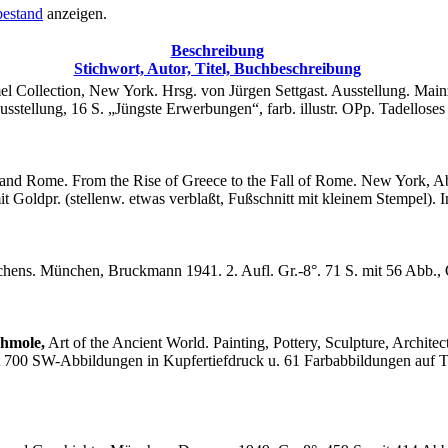
estand
anzeigen.
Beschreibung
Stichwort, Autor, Titel, Buchbeschreibung
Collection, New York. Hrsg. von Jürgen Settgast. Ausstellung. Mainz
Ausstellung, 16 S. „Jüngste Erwerbungen“, farb. illustr. OPp. Tadellose
and Rome. From the Rise of Greece to the Fall of Rome. New York, Abra
it Goldpr. (stellenw. etwas verblaßt, Fußschnitt mit kleinem Stempel).
hens. München, Bruckmann 1941. 2. Aufl. Gr.-8°. 71 S. mit 56 Abb.,
Shmole,
Art of the Ancient World. Painting, Pottery, Sculpture, Archit
 700 SW-Abbildungen in Kupfertiefdruck u. 61 Farbabbildungen auf Ta