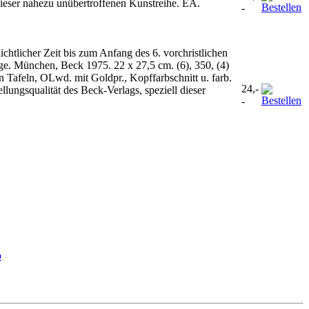
 dieser nahezu unübertroffenen Kunstreihe. EA.
-
htlicher Zeit bis zum Anfang des 6. vorchristlichen
ge. München, Beck 1975. 22 x 27,5 cm. (6), 350, (4)
n Tafeln, OLwd. mit Goldpr., Kopffarbschnitt u. farb.
24,-
lungsqualität des Beck-Verlags, speziell dieser
-
b