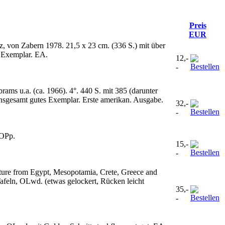
Preis
EUR
, von Zabern 1978. 21,5 x 23 cm. (336 S.) mit über
s Exemplar. EA.
12,-
-
ms u.a. (ca. 1966). 4°. 440 S. mit 385 (darunter
 Insgesamt gutes Exemplar. Erste amerikan. Ausgabe.
32,-
-
 OPp.
15,-
-
ecture from Egypt, Mesopotamia, Crete, Greece and
feln, OLwd. (etwas gelockert, Rücken leicht
35,-
-