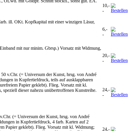
OLwd. mit Goldpr. Schnitt stockfl., sonst gut. EA.
10,-
-
rb. ill. OKt. Kopfkapital mit einer winzigen Läsur,
6,-
-
 (Einband mit nur minim. Gbrsp.) Vorsatz mit Widmung,
20,-
-
– 50 v.Chr. (= Universum der Kunst, hrsg. von André
dungen in Kupfertiefdruck, teils auf ausklappbaren
refreiem Papier geklebt). Flieg. Vorsatz mit kl.
24,-
, speziell dieser nahezu unübertroffenen Kunstreihe.
-
v.Chr. (= Universum der Kunst, hrsg. von André
ldungen in Kupfertiefdruck, 4 farb. Karten auf 2
iem Papier geklebt). Flieg. Vorsatz mit kl. Widmung;
24,-