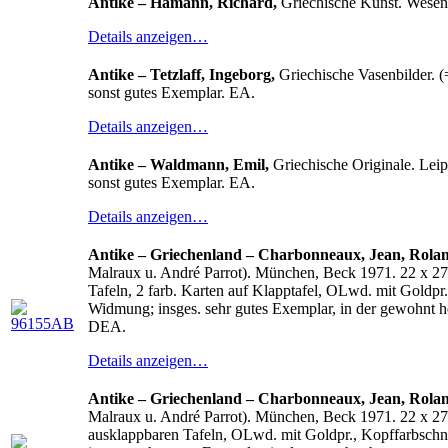
Antike – Hamann, Richard,
Griechische Kunst. Wesen 
Details anzeigen…
Antike – Tetzlaff, Ingeborg,
Griechische Vasenbilder. (
sonst gutes Exemplar. EA.
Details anzeigen…
Antike – Waldmann, Emil,
Griechische Originale. Leip
sonst gutes Exemplar. EA.
Details anzeigen…
Antike – Griechenland – Charbonneaux, Jean, Roland
Malraux u. André Parrot). München, Beck 1971. 22 x 27,5
Tafeln, 2 farb. Karten auf Klapptafel, OLwd. mit Goldpr.,
Widmung; insges. sehr gutes Exemplar, in der gewohnt he
DEA.
Details anzeigen…
Antike – Griechenland – Charbonneaux, Jean, Roland
Malraux u. André Parrot). München, Beck 1971. 22 x 27,5 
ausklappbaren Tafeln, OLwd. mit Goldpr., Kopffarbschnitt