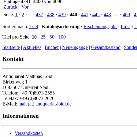
Einträge 4391–4400 von 4696
Zurück
·
Vor
Seite:
1
·
2
· ... ·
437
·
438
·
439
·
440
·
441
·
442
·
443
· ... ·
469
·
4
Sortiert nach:
Titel
·
Katalogsortierung
·
Erscheinungsjahr
·
Preis
·
L
Titel pro Seite:
10
·
25
·
50
·
100
Startseite
|
Aktuelles
|
Bücher
|
Neueingänge
|
Gesamtbestand
|
Sonde
Kontakt
Antiquariat Matthias Loidl
Birkenweg 1
D-83567 Unterreit-Stadl
Telefon: +49 (0)8073 2555
Telefax: +49 (0)8073 2626
E-Mail:
mail (at) antiquariat-loidl.de
Informationen
Versandkosten