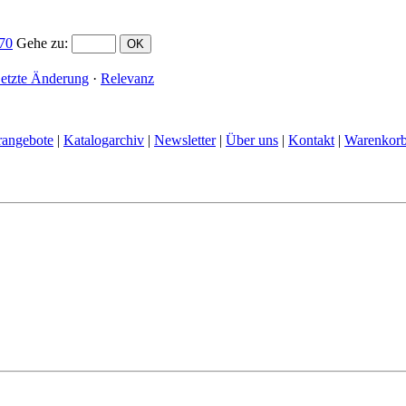
70
Gehe zu
:
etzte Änderung
·
Relevanz
rangebote
|
Katalogarchiv
|
Newsletter
|
Über uns
|
Kontakt
|
Warenkor