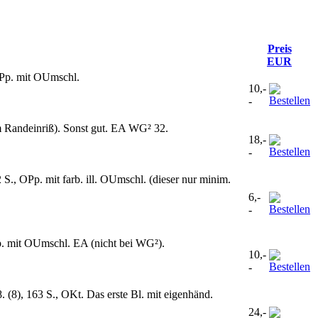
Preis
EUR
OPp. mit OUmschl.
10,-
-
em Randeinriß). Sonst gut. EA WG² 32.
18,-
-
S., OPp. mit farb. ill. OUmschl. (dieser nur minim.
6,-
-
Pp. mit OUmschl. EA (nicht bei WG²).
10,-
-
(8), 163 S., OKt. Das erste Bl. mit eigenhänd.
24,-