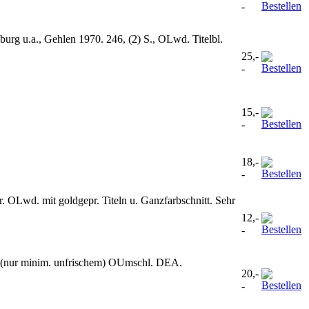
-
urg u.a., Gehlen 1970. 246, (2) S., OLwd. Titelbl.
25,-
-
15,-
-
18,-
-
str. OLwd. mit goldgepr. Titeln u. Ganzfarbschnitt. Sehr
12,-
-
 (nur minim. unfrischem) OUmschl. DEA.
20,-
-