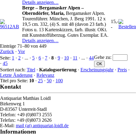
Details anzeigen…
Berge – Bergamasker Alpen –
Oberndörfer, Maria,
Bergamasker Alpen.
Tourenführer. München, J. Berg 1991. 12 x
15,-
19,5 cm. 332, (4) S. mit 48 (davon 23 farb.)
-
Fotos u. 13 Kartenskizzen, farb. illustr. OKt.
mit Kunststoffüberzug. Gutes Exemplar. EA.
Details anzeigen…
Einträge 71–80 von 449
Zurück
·
Vor
Gehe zu
:
Seite:
1
·
2
· ... ·
5
·
6
·
7
·
8
·
9
·
10
·
11
· ... ·
44
·
45
Sortiert nach:
Titel
·
Katalogsortierung
·
Erscheinungsjahr
·
Preis
·
Letzte Änderung
·
Relevanz
Titel pro Seite:
10
·
25
·
50
·
100
Kontakt
Antiquariat Matthias Loidl
Birkenweg 1
D-83567 Unterreit-Stadl
Telefon: +49 (0)8073 2555
Telefax: +49 (0)8073 2626
E-Mail:
mail (at) antiquariat-loidl.de
Informationen