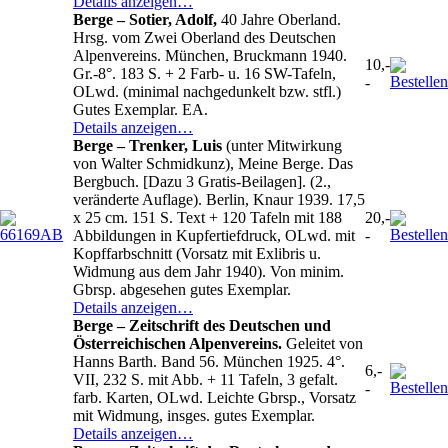
Details anzeigen…
Berge – Sotier, Adolf,
40 Jahre Oberland.
Hrsg. vom Zwei Oberland des Deutschen
Alpenvereins. München, Bruckmann 1940.
10,-
Gr.-8°. 183 S. + 2 Farb- u. 16 SW-Tafeln,
-
OLwd. (minimal nachgedunkelt bzw. stfl.)
Gutes Exemplar. EA.
Details anzeigen…
Berge – Trenker, Luis
(unter Mitwirkung
von Walter Schmidkunz), Meine Berge. Das
Bergbuch. [Dazu 3 Gratis-Beilagen]. (2.,
veränderte Auflage). Berlin, Knaur 1939. 17,5
x 25 cm. 151 S. Text + 120 Tafeln mit 188
20,-
Abbildungen in Kupfertiefdruck, OLwd. mit
-
Kopffarbschnitt (Vorsatz mit Exlibris u.
Widmung aus dem Jahr 1940). Von minim.
Gbrsp. abgesehen gutes Exemplar.
Details anzeigen…
Berge – Zeitschrift des Deutschen und
Österreichischen Alpenvereins.
Geleitet von
Hanns Barth. Band 56. München 1925. 4°.
6,-
VII, 232 S. mit Abb. + 11 Tafeln, 3 gefalt.
-
farb. Karten, OLwd. Leichte Gbrsp., Vorsatz
mit Widmung, insges. gutes Exemplar.
Details anzeigen…