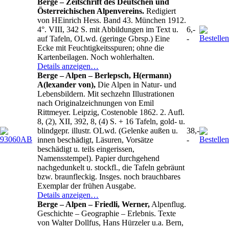
Berge – Zeitschrift des Deutschen und
Österreichischen Alpenvereins.
Redigiert
von HEinrich Hess. Band 43. München 1912.
4°. VIII, 342 S. mit Abbildungen im Text u.
6,-
auf Tafeln, OLwd. (geringe Gbrsp.) Eine
-
Ecke mit Feuchtigkeitsspuren; ohne die
Kartenbeilagen. Noch wohlerhalten.
Details anzeigen…
Berge – Alpen – Berlepsch, H(ermann)
A(lexander von),
Die Alpen in Natur- und
Lebensbildern. Mit sechzehn Illustrationen
nach Originalzeichnungen von Emil
Rittmeyer. Leipzig, Costenoble 1862. 2. Aufl.
8, (2), XII, 392, 8, (4) S. + 16 Tafeln, gold- u.
blindgepr. illustr. OLwd. (Gelenke außen u.
38,-
innen beschädigt, Läsuren, Vorsätze
-
beschädigt u. teils eingerissen,
Namensstempel). Papier durchgehend
nachgedunkelt u. stockfl., die Tafeln gebräunt
bzw. braunfleckig. Insges. noch brauchbares
Exemplar der frühen Ausgabe.
Details anzeigen…
Berge – Alpen – Friedli, Werner,
Alpenflug.
Geschichte – Geographie – Erlebnis. Texte
von Walter Dollfus, Hans Hürzeler u.a. Bern,