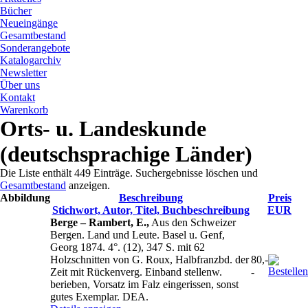
Bücher
Neueingänge
Gesamtbestand
Sonderangebote
Katalogarchiv
Newsletter
Über uns
Kontakt
Warenkorb
Orts- u. Landeskunde
(deutschsprachige Länder)
Die Liste enthält 449 Einträge. Suchergebnisse löschen und
Gesamtbestand
anzeigen.
Abbildung
Beschreibung
Preis
Stichwort, Autor, Titel, Buchbeschreibung
EUR
Berge – Rambert, E.,
Aus den Schweizer
Bergen. Land und Leute. Basel u. Genf,
Georg 1874. 4°. (12), 347 S. mit 62
Holzschnitten von G. Roux, Halbfranzbd. der
80,-
Zeit mit Rückenverg. Einband stellenw.
-
berieben, Vorsatz im Falz eingerissen, sonst
gutes Exemplar. DEA.