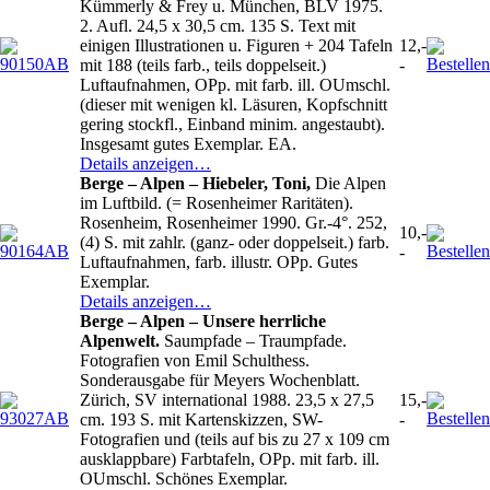
Kümmerly & Frey u. München, BLV 1975.
2. Aufl. 24,5 x 30,5 cm. 135 S. Text mit
einigen Illustrationen u. Figuren + 204 Tafeln
12,-
mit 188 (teils farb., teils doppelseit.)
-
Luftaufnahmen, OPp. mit farb. ill. OUmschl.
(dieser mit wenigen kl. Läsuren, Kopfschnitt
gering stockfl., Einband minim. angestaubt).
Insgesamt gutes Exemplar. EA.
Details anzeigen…
Berge – Alpen – Hiebeler, Toni,
Die Alpen
im Luftbild. (= Rosenheimer Raritäten).
Rosenheim, Rosenheimer 1990. Gr.-4°. 252,
10,-
(4) S. mit zahlr. (ganz- oder doppelseit.) farb.
-
Luftaufnahmen, farb. illustr. OPp. Gutes
Exemplar.
Details anzeigen…
Berge – Alpen – Unsere herrliche
Alpenwelt.
Saumpfade – Traumpfade.
Fotografien von Emil Schulthess.
Sonderausgabe für Meyers Wochenblatt.
Zürich, SV international 1988. 23,5 x 27,5
15,-
cm. 193 S. mit Kartenskizzen, SW-
-
Fotografien und (teils auf bis zu 27 x 109 cm
ausklappbare) Farbtafeln, OPp. mit farb. ill.
OUmschl. Schönes Exemplar.