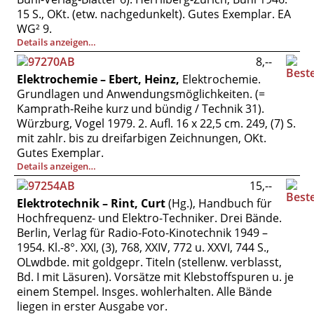
Vertrag widerrufen
15 S., OKt. (etw. nachgedunkelt). Gutes Exemplar. EA
WG² 9.
Widerrufsbelehrung
Details anzeigen…
Datenschutz
8,--
Impressum
Elektrochemie – Ebert, Heinz,
Elektrochemie.
Grundlagen und Anwendungsmöglichkeiten. (=
Kamprath-Reihe kurz und bündig / Technik 31).
Würzburg, Vogel 1979. 2. Aufl. 16 x 22,5 cm. 249, (7) S.
mit zahlr. bis zu dreifarbigen Zeichnungen, OKt.
Gutes Exemplar.
Details anzeigen…
15,--
Elektrotechnik – Rint, Curt
(Hg.), Handbuch für
Hochfrequenz- und Elektro-Techniker. Drei Bände.
Berlin, Verlag für Radio-Foto-Kinotechnik 1949 –
1954. Kl.-8°. XXI, (3), 768, XXIV, 772 u. XXVI, 744 S.,
OLwdbde. mit goldgepr. Titeln (stellenw. verblasst,
Bd. I mit Läsuren). Vorsätze mit Klebstoffspuren u. je
einem Stempel. Insges. wohlerhalten. Alle Bände
liegen in erster Ausgabe vor.