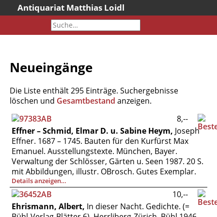
Antiquariat Matthias Loidl
Startseite
Aktuelles
Bücher
Neueingänge
Neueingänge
Gesamtbestand
Die Liste enthält 295 Einträge. Suchergebnisse
Sonderangebote
löschen und
Gesamtbestand
anzeigen.
Katalogarchiv
8,--
Effner – Schmid, Elmar D. u. Sabine Heym,
Joseph
Newsletter
Effner. 1687 – 1745. Bauten für den Kurfürst Max
Über uns
Emanuel. Ausstellungstexte. München, Bayer.
Verwaltung der Schlösser, Gärten u. Seen 1987. 20 S.
Kontakt
mit Abbildungen, illustr. OBrosch. Gutes Exemplar.
Warenkorb
Details anzeigen…
Versandkosten
10,--
Ehrismann, Albert,
In dieser Nacht. Gedichte. (=
AGB
Bühl-Verlag-Blätter 6). Herrliberg-Zürich, Bühl 1946.