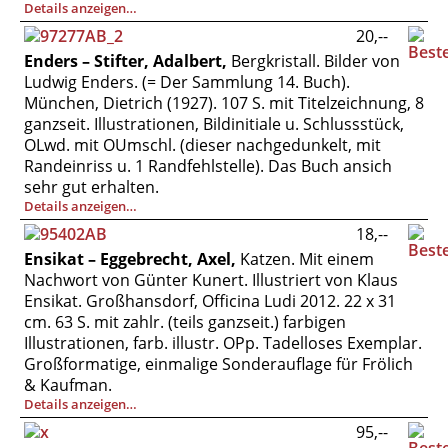
Details anzeigen…
20,--
Enders – Stifter, Adalbert,
Bergkristall. Bilder von
Ludwig Enders. (= Der Sammlung 14. Buch).
München, Dietrich (1927). 107 S. mit Titelzeichnung, 8
ganzseit. Illustrationen, Bildinitiale u. Schlussstück,
OLwd. mit OUmschl. (dieser nachgedunkelt, mit
Randeinriss u. 1 Randfehlstelle). Das Buch ansich
sehr gut erhalten.
Details anzeigen…
18,--
Ensikat – Eggebrecht, Axel,
Katzen. Mit einem
Nachwort von Günter Kunert. Illustriert von Klaus
Ensikat. Großhansdorf, Officina Ludi 2012. 22 x 31
cm. 63 S. mit zahlr. (teils ganzseit.) farbigen
Illustrationen, farb. illustr. OPp. Tadelloses Exemplar.
Großformatige, einmalige Sonderauflage für Frölich
& Kaufman.
Details anzeigen…
95,--