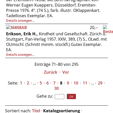
Werner Eugen Kueppers. Düsseldorf, Eremiten-
Presse 1976. 4°. (74 S.), farb. illustr. OKlappenkart.
Tadelloses Exemplar. EA.
Details anzeigen…
20,--
Erikson, Erik H.,
Kindheit und Gesellschaft. Zürich u.
Stuttgart, Pan-Verlag 1957. XXIV, 389, (7) S., OLwd. mit
OUmschl. (Schnitt minim. stockfl.) Gutes Exemplar.
EA.
Details anzeigen…
Einträge 71–80 von 295
Zurück
·
Vor
Seite:
1
·
2
· ... ·
5
·
6
·
7
·
8
·
9
·
10
·
11
· ... ·
29
·
30
Gehe zu
:
Sortiert nach:
Titel
·
Katalogsortierung
·