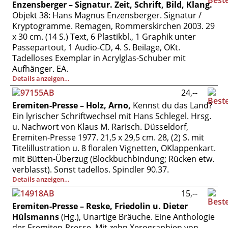
Enzensberger – Signatur. Zeit, Schrift, Bild, Klang.
Objekt 38: Hans Magnus Enzensberger. Signatur /
Kryptogramme. Remagen, Rommerskirchen 2003. 29
x 30 cm. (14 S.) Text, 6 Plastikbl., 1 Graphik unter
Passepartout, 1 Audio-CD, 4. S. Beilage, OKt.
Tadelloses Exemplar in Acrylglas-Schuber mit
Aufhänger. EA.
Details anzeigen…
24,--
Eremiten-Presse – Holz, Arno,
Kennst du das Land?
Ein lyrischer Schriftwechsel mit Hans Schlegel. Hrsg.
u. Nachwort von Klaus M. Rarisch. Düsseldorf,
Eremiten-Presse 1977. 21,5 x 29,5 cm. 28, (2) S. mit
Titelillustration u. 8 floralen Vignetten, OKlappenkart.
mit Bütten-Überzug (Blockbuchbindung; Rücken etw.
verblasst). Sonst tadellos. Spindler 90.37.
Details anzeigen…
15,--
Eremiten-Presse – Reske, Friedolin u. Dieter
Hülsmanns
(Hg.), Unartige Bräuche. Eine Anthologie
der Eremiten-Presse. Mit zehn Xerographien von