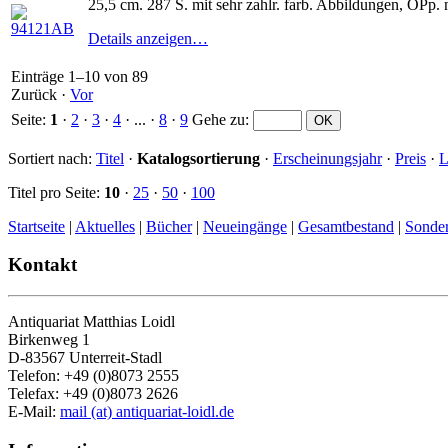
25,5 cm. 287 S. mit sehr zahlr. farb. Abbildungen, OPp. 
Details anzeigen…
Einträge 1–10 von 89
Zurück
·
Vor
Seite:
1
·
2
·
3
·
4
· ... ·
8
·
9
Gehe zu
:
Sortiert nach:
Titel
·
Katalogsortierung
·
Erscheinungsjahr
·
Preis
·
L
Titel pro Seite:
10
·
25
·
50
·
100
Startseite
|
Aktuelles
|
Bücher
|
Neueingänge
|
Gesamtbestand
|
Sonde
Kontakt
Antiquariat Matthias Loidl
Birkenweg 1
D-83567 Unterreit-Stadl
Telefon: +49 (0)8073 2555
Telefax: +49 (0)8073 2626
E-Mail:
mail (at) antiquariat-loidl.de