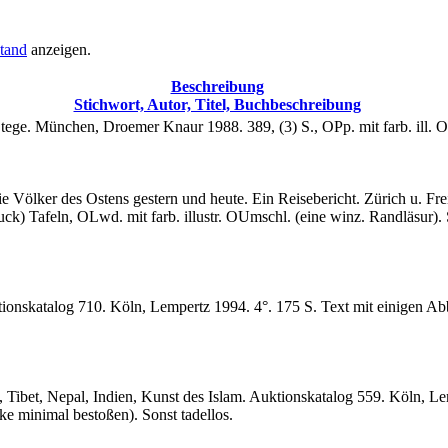
tand
anzeigen.
Beschreibung
Stichwort, Autor, Titel, Buchbeschreibung
tege. München, Droemer Knaur 1988. 389, (3) S., OPp. mit farb. ill
 Völker des Ostens gestern und heute. Ein Reisebericht. Zürich u. Frei
druck) Tafeln, OLwd. mit farb. illustr. OUmschl. (eine winz. Randläsur). 
onskatalog 710. Köln, Lempertz 1994. 4°. 175 S. Text mit einigen Abbi
 Tibet, Nepal, Indien, Kunst des Islam. Auktionskatalog 559. Köln, Lem
ke minimal bestoßen). Sonst tadellos.