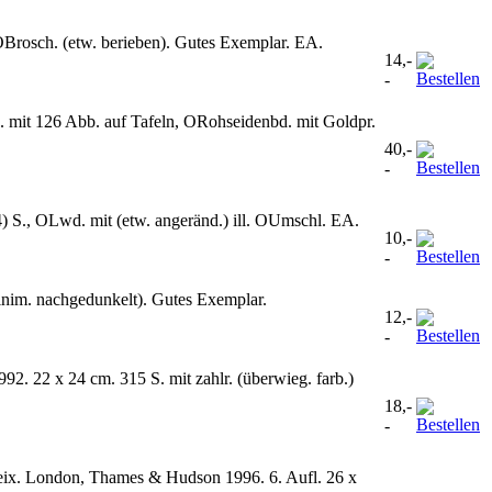
OBrosch. (etw. berieben). Gutes Exemplar. EA.
14,-
-
S. mit 126 Abb. auf Tafeln, ORohseidenbd. mit Goldpr.
40,-
-
) S., OLwd. mit (etw. angeränd.) ill. OUmschl. EA.
10,-
-
minim. nachgedunkelt). Gutes Exemplar.
12,-
-
. 22 x 24 cm. 315 S. mit zahlr. (überwieg. farb.)
18,-
-
eix. London, Thames & Hudson 1996. 6. Aufl. 26 x