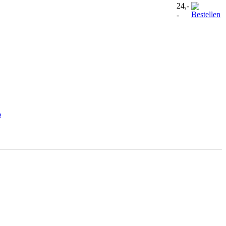
24,-
-
b