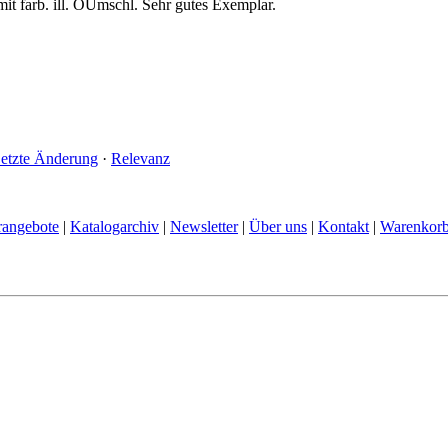
mit farb. ill. OUmschl. Sehr gutes Exemplar.
etzte Änderung
·
Relevanz
rangebote
|
Katalogarchiv
|
Newsletter
|
Über uns
|
Kontakt
|
Warenkor