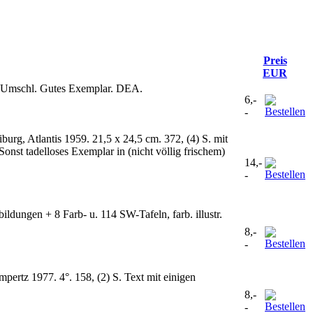
Preis
EUR
. OUmschl. Gutes Exemplar. DEA.
6,-
-
burg, Atlantis 1959. 21,5 x 24,5 cm. 372, (4) S. mit
Sonst tadelloses Exemplar in (nicht völlig frischem)
14,-
-
ldungen + 8 Farb- u. 114 SW-Tafeln, farb. illustr.
8,-
-
pertz 1977. 4°. 158, (2) S. Text mit einigen
8,-
-