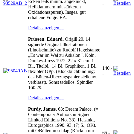
Ecken teils minim. angeknickt,
-
Heftklammern mit stärkeren
Oxidationsspuren). Insges. gut
erhaltene Folge. EA.
Details anzeigen…
Prüssen, Eduard,
Origill 20. 14
signierte Original-Illustrationen
(Linolschnitte) zu Rudolf Hagelstange
„Es war im Wal zu Askalon“. Köln,
Donkey-Press 1972. 22 x 31 cm. 1
Bl., Titelbl., 14 Bl. Graphiken, 1 Bl.,
140,-
flexibler OPp. (Blockbuchbindung;
-
das Bütten-Überzugspapier stellenw.
verblasst). Sonst tadellos. Spindler
160.29.
Details anzeigen…
Purdy, James,
63: Dream Palace. (=
Contemporary Authors in Signed
Limited Editions No. 38). Helsinki,
Eurographica 1990. 93, (7) S., OKt.
mit OBüttenumschlag (Rücken nur
65,-