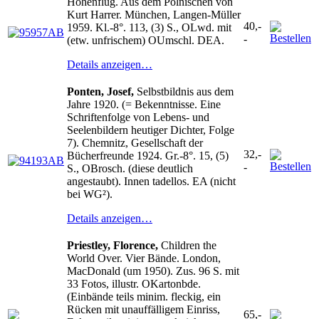
Höhenflug. Aus dem Polnischen von
Kurt Harrer. München, Langen-Müller
40,-
1959. Kl.-8°. 113, (3) S., OLwd. mit
-
(etw. unfrischem) OUmschl. DEA.
Details anzeigen…
Ponten, Josef,
Selbstbildnis aus dem
Jahre 1920. (= Bekenntnisse. Eine
Schriftenfolge von Lebens- und
Seelenbildern heutiger Dichter, Folge
7). Chemnitz, Gesellschaft der
32,-
Bücherfreunde 1924. Gr.-8°. 15, (5)
-
S., OBrosch. (diese deutlich
angestaubt). Innen tadellos. EA (nicht
bei WG²).
Details anzeigen…
Priestley, Florence,
Children the
World Over. Vier Bände. London,
MacDonald (um 1950). Zus. 96 S. mit
33 Fotos, illustr. OKartonbde.
(Einbände teils minim. fleckig, ein
Rücken mit unauffälligem Einriss,
65,-