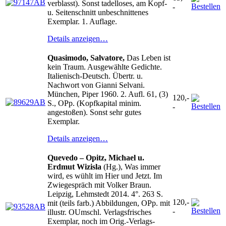
verblasst). Sonst tadelloses, am Kopf-
-
u. Seitenschnitt unbeschnittenes
Exemplar. 1. Auflage.
Details anzeigen…
Quasimodo, Salvatore,
Das Leben ist
kein Traum. Ausgewählte Gedichte.
Italienisch-Deutsch. Übertr. u.
Nachwort von Gianni Selvani.
München, Piper 1960. 2. Aufl. 61, (3)
120,-
S., OPp. (Kopfkapital minim.
-
angestoßen). Sonst sehr gutes
Exemplar.
Details anzeigen…
Quevedo – Opitz, Michael u.
Erdmut Wizisla
(Hg.), Was immer
wird, es wühlt im Hier und Jetzt. Im
Zwiegespräch mit Volker Braun.
Leipzig, Lehmstedt 2014. 4°. 263 S.
120,-
mit (teils farb.) Abbildungen, OPp. mit
-
illustr. OUmschl. Verlagsfrisches
Exemplar, noch im Orig.-Verlags-