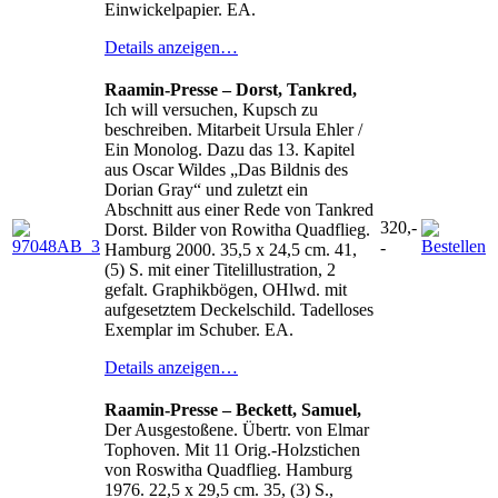
Einwickelpapier. EA.
Details anzeigen…
Raamin-Presse – Dorst, Tankred,
Ich will versuchen, Kupsch zu
beschreiben. Mitarbeit Ursula Ehler /
Ein Monolog. Dazu das 13. Kapitel
aus Oscar Wildes „Das Bildnis des
Dorian Gray“ und zuletzt ein
Abschnitt aus einer Rede von Tankred
320,-
Dorst. Bilder von Rowitha Quadflieg.
-
Hamburg 2000. 35,5 x 24,5 cm. 41,
(5) S. mit einer Titelillustration, 2
gefalt. Graphikbögen, OHlwd. mit
aufgesetztem Deckelschild. Tadelloses
Exemplar im Schuber. EA.
Details anzeigen…
Raamin-Presse – Beckett, Samuel,
Der Ausgestoßene. Übertr. von Elmar
Tophoven. Mit 11 Orig.-Holzstichen
von Roswitha Quadflieg. Hamburg
1976. 22,5 x 29,5 cm. 35, (3) S.,