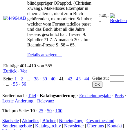
blindgepräger OPappbd. (Christian
Zwang). Makelloses Exemplar in
einem älteren, nicht zum Buch
540,-
gehörenden, marmorierten Schuber,
-
welcher vom Format tadellos passt
und das Buch über all die Jahre
bestens geschützt hat. Tiessen 9.
Spindler 71.7. Almanach 20 Jahre
Raamin-Presse S. 58 – 65.
Details anzeigen…
Einträge 401–410 von 555
Zurück
·
Vor
Gehe zu
:
Seite:
1
·
2
· ... ·
38
·
39
·
40
·
41
·
42
·
43
·
44
· ... ·
55
·
56
Sortiert nach:
Titel
·
Katalogsortierung
·
Erscheinungsjahr
·
Preis
·
Letzte Änderung
·
Relevanz
Titel pro Seite:
10
·
25
·
50
·
100
Startseite
|
Aktuelles
|
Bücher
|
Neueingänge
|
Gesamtbestand
|
Sonderangebote
|
Katalogarchiv
|
Newsletter
|
Über uns
|
Kontakt
|