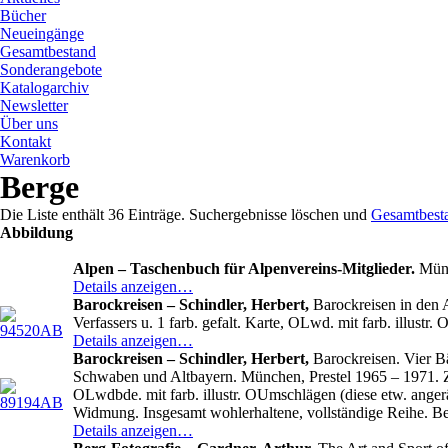
Bücher
Neueingänge
Gesamtbestand
Sonderangebote
Katalogarchiv
Newsletter
Über uns
Kontakt
Warenkorb
Berge
Die Liste enthält 36 Einträge. Suchergebnisse löschen und
Gesamtbest
Abbildung
Alpen – Taschenbuch für Alpenvereins-Mitglieder.
Münch
Details anzeigen…
Barockreisen – Schindler, Herbert,
Barockreisen in den A
Verfassers u. 1 farb. gefalt. Karte, OLwd. mit farb. illust
Details anzeigen…
Barockreisen – Schindler, Herbert,
Barockreisen. Vier Bä
Schwaben und Altbayern. München, Prestel 1965 – 1971. Zus.
OLwdbde. mit farb. illustr. OUmschlägen (diese etw. angerä
Widmung. Insgesamt wohlerhaltene, vollständige Reihe. Beil
Details anzeigen…