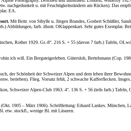
 Alpine Photography. Desribed and Illustrated. London, Witherby 1927
 etw. nachgedunkelt u. mit Feuchtigkeitsrändern am Rücken). Das empfin
plar. EA.
sort.
Mit Beitr. von Sibylle u. Jürgen Brandes, Gosbert Schüßler, Sa
b.) Abbildungen, farb. illustr. OKlappenkart. Sehr gutes Exemplar. Beil
nchen, Rother 1929. Gr.-8°. 216 S. + 55 (davon 7 farb.) Tafeln, OLwd.
ohin ich will. Ein Bergsteigerleben. Gütersloh, Bertelsmann (Cop. 1989;
ch, der Schönheit der Schweizer Alpen und dem leben ihrer Bewohner 
lenw. berieben). Flieg. Vorsatz fehlt, 2 schwache Kaffeeflecken. Insge
kon, Schweizer Alpen-Club 1963. 4°. 136 S. + 56 (teils farb.) Tafeln, 
(Okt. 1905 – März 1906). Schriftleitung: Eduard Lankes. München, Lamm
. etw. stockfl., wenige Bl. mit Läsuren.