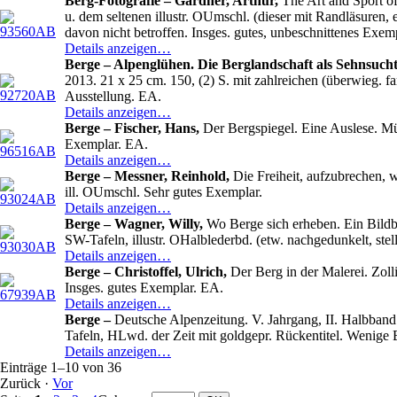
Berg-Fotografie – Gardner, Arthur,
The Art and Sport of
u. dem seltenen illustr. OUmschl. (dieser mit Randläsuren,
davon nicht betroffen. Insges. gutes, unbeschnittenes Exem
Details anzeigen…
Berge – Alpenglühen. Die Berglandschaft als Sehnsucht
2013. 21 x 25 cm. 150, (2) S. mit zahlreichen (überwieg. far
Ausstellung. EA.
Details anzeigen…
Berge – Fischer, Hans,
Der Bergspiegel. Eine Auslese. Mü
Exemplar. EA.
Details anzeigen…
Berge – Messner, Reinhold,
Die Freiheit, aufzubrechen, w
ill. OUmschl. Sehr gutes Exemplar.
Details anzeigen…
Berge – Wagner, Willy,
Wo Berge sich erheben. Ein Bildbu
SW-Tafeln, illustr. OHalblederbd. (etw. nachgedunkelt, stel
Details anzeigen…
Berge – Christoffel, Ulrich,
Der Berg in der Malerei. Zolli
Insges. gutes Exemplar. EA.
Details anzeigen…
Berge –
Deutsche Alpenzeitung. V. Jahrgang, II. Halbband 
Tafeln, HLwd. der Zeit mit goldgepr. Rückentitel. Wenige Bl
Details anzeigen…
Einträge 1–10 von 36
Zurück
·
Vor