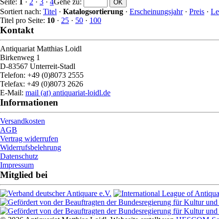
Seite:
1
·
2
·
3
·
4
Gehe zu
:
Sortiert nach:
Titel
·
Katalogsortierung
·
Erscheinungsjahr
·
Preis
·
Le
Titel pro Seite:
10
·
25
·
50
·
100
Kontakt
Antiquariat Matthias Loidl
Birkenweg 1
D-83567 Unterreit-Stadl
Telefon: +49 (0)8073 2555
Telefax: +49 (0)8073 2626
E-Mail:
mail (at) antiquariat-loidl.de
Informationen
Versandkosten
AGB
Vertrag widerrufen
Widerrufsbelehrung
Datenschutz
Impressum
Mitglied bei