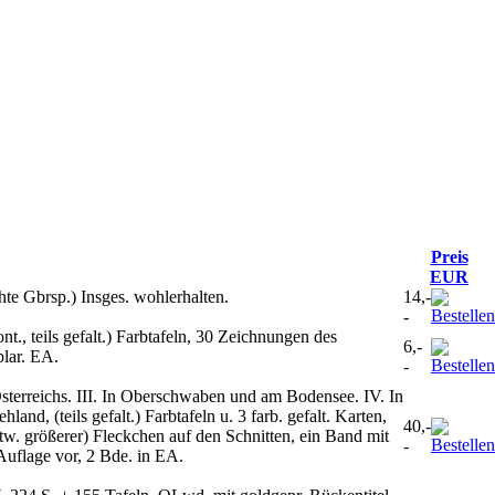
Preis
EUR
hte Gbrsp.) Insges. wohlerhalten.
14,-
-
t., teils gefalt.) Farbtafeln, 30 Zeichnungen des
6,-
plar. EA.
-
Österreichs. III. In Oberschwaben und am Bodensee. IV. In
, (teils gefalt.) Farbtafeln u. 3 farb. gefalt. Karten,
40,-
tw. größerer) Fleckchen auf den Schnitten, ein Band mit
-
Auflage vor, 2 Bde. in EA.