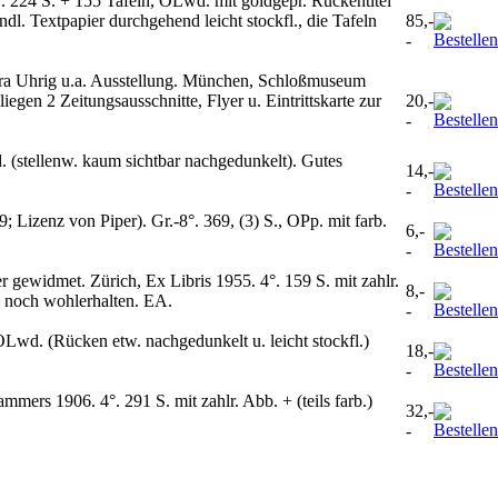
. 224 S. + 155 Tafeln, OLwd. mit goldgepr. Rückentitel
dl. Textpapier durchgehend leicht stockfl., die Tafeln
85,-
-
ndra Uhrig u.a. Ausstellung. München, Schloßmuseum
iegen 2 Zeitungsausschnitte, Flyer u. Eintrittskarte zur
20,-
-
 (stellenw. kaum sichtbar nachgedunkelt). Gutes
14,-
-
 Lizenz von Piper). Gr.-8°. 369, (3) S., OPp. mit farb.
6,-
-
gewidmet. Zürich, Ex Libris 1955. 4°. 159 S. mit zahlr.
8,-
s. noch wohlerhalten. EA.
-
OLwd. (Rücken etw. nachgedunkelt u. leicht stockfl.)
18,-
-
ers 1906. 4°. 291 S. mit zahlr. Abb. + (teils farb.)
32,-
-