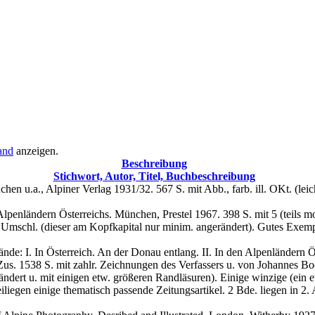
and
anzeigen.
Beschreibung
Stichwort, Autor, Titel, Buchbeschreibung
en u.a., Alpiner Verlag 1931/32. 567 S. mit Abb., farb. ill. OKt. (leic
lpenländern Österreichs. München, Prestel 1967. 398 S. mit 5 (teils mon
r. OUmschl. (dieser am Kopfkapital nur minim. angerändert). Gutes Exem
nde: I. In Österreich. An der Donau entlang. II. In den Alpenländern 
 1538 S. mit zahlr. Zeichnungen des Verfassers u. von Johannes Boehland
ndert u. mit einigen etw. größeren Randläsuren). Einige winzige (ein e
iegen einige thematisch passende Zeitungsartikel. 2 Bde. liegen in 2. 