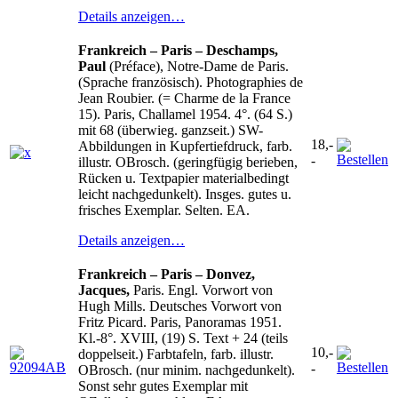
Details anzeigen…
Frankreich – Paris – Deschamps,
Paul
(Préface), Notre-Dame de Paris.
(Sprache französisch). Photographies de
Jean Roubier. (= Charme de la France
15). Paris, Challamel 1954. 4°. (64 S.)
mit 68 (überwieg. ganzseit.) SW-
18,-
Abbildungen in Kupfertiefdruck, farb.
-
illustr. OBrosch. (geringfügig berieben,
Rücken u. Textpapier materialbedingt
leicht nachgedunkelt). Insges. gutes u.
frisches Exemplar. Selten. EA.
Details anzeigen…
Frankreich – Paris – Donvez,
Jacques,
Paris. Engl. Vorwort von
Hugh Mills. Deutsches Vorwort von
Fritz Picard. Paris, Panoramas 1951.
Kl.-8°. XVIII, (19) S. Text + 24 (teils
10,-
doppelseit.) Farbtafeln, farb. illustr.
-
OBrosch. (nur minim. nachgedunkelt).
Sonst sehr gutes Exemplar mit