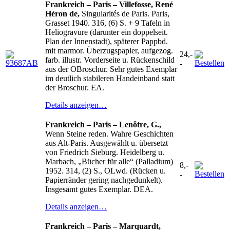
Frankreich – Paris – Villefosse, René
Héron de,
Singularités de Paris. Paris,
Grasset 1940. 316, (6) S. + 9 Tafeln in
Heliogravure (darunter ein doppelseit.
Plan der Innenstadt), späterer Pappbd.
mit marmor. Überzugspapier, aufgezog.
24,-
farb. illustr. Vorderseite u. Rückenschild
-
aus der OBroschur. Sehr gutes Exemplar
im deutlich stabileren Handeinband statt
der Broschur. EA.
Details anzeigen…
Frankreich – Paris – Lenôtre, G.,
Wenn Steine reden. Wahre Geschichten
aus Alt-Paris. Ausgewählt u. übersetzt
von Friedrich Sieburg. Heidelberg u.
Marbach, „Bücher für alle“ (Palladium)
8,-
1952. 314, (2) S., OLwd. (Rücken u.
-
Papierränder gering nachgedunkelt).
Insgesamt gutes Exemplar. DEA.
Details anzeigen…
Frankreich – Paris – Marquardt,