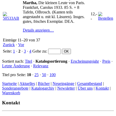
Martha,
Die kleinen Leute von Paris.
Frankfurt, Carolus 1933. 85 S. + 8
Tafeln, OBrosch. (Kanten teils
12,-
angestaubt u. mit kl. Läsuren). Insges.
-
gutes, frisches Exemplar. DEA.
Details anzeigen…
Einträge 11–20 von 37
Zurück
·
Vor
Seite:
1
·
2
·
3
·
4
Gehe zu
:
Sortiert nach:
Titel
·
Katalogsortierung
·
Erscheinungsjahr
·
Preis
·
Letzte Änderung
·
Relevanz
Titel pro Seite:
10
·
25
·
50
·
100
Startseite
|
Aktuelles
|
Bücher
|
Neueingänge
|
Gesamtbestand
|
Sonderangebote
|
Katalogarchiv
|
Newsletter
|
Über uns
|
Kontakt
|
Warenkorb
Kontakt