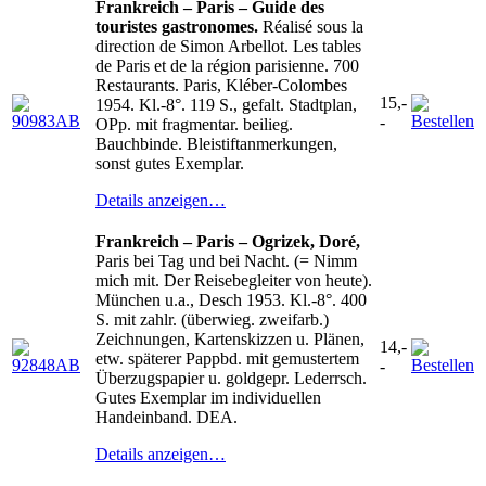
Frankreich – Paris – Guide des
touristes gastronomes.
Réalisé sous la
direction de Simon Arbellot. Les tables
de Paris et de la région parisienne. 700
Restaurants. Paris, Kléber-Colombes
15,-
1954. Kl.-8°. 119 S., gefalt. Stadtplan,
-
OPp. mit fragmentar. beilieg.
Bauchbinde. Bleistiftanmerkungen,
sonst gutes Exemplar.
Details anzeigen…
Frankreich – Paris – Ogrizek, Doré,
Paris bei Tag und bei Nacht. (= Nimm
mich mit. Der Reisebegleiter von heute).
München u.a., Desch 1953. Kl.-8°. 400
S. mit zahlr. (überwieg. zweifarb.)
Zeichnungen, Kartenskizzen u. Plänen,
14,-
etw. späterer Pappbd. mit gemustertem
-
Überzugspapier u. goldgepr. Lederrsch.
Gutes Exemplar im individuellen
Handeinband. DEA.
Details anzeigen…