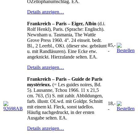
OZellophanumschlag. EA.
Details anzeigen…
Frankreich – Paris – Eiger, Albin
(d.i.
Rolf Henkl), Paris. (Sprache: Englisch).
Newnham u. Tasmania, The Wattle
Grove Press 1960. 4°. 24 einseit. bedr.
85,-
Bl., 2 Leerbl., OKt. (dieser stw. gebräunt
-
u. mit Randläsuren). Eine Ecke etw.
angeknickt. Hierzulande selten. EA.
Details anzeigen…
Frankreich – Paris – Guide de Paris
mystérieux.
(= Les guides noires, Bd.
5). Lausanne, Tchou 1966. 11 x 21,5
cm. 763, (5) S. mit zahlr. Abbildungen,
farb. illustr. OLwd. mit Goldpr. Schnitt
18,-
mit einem kl. Fleck, sonst tadellos.
-
Häufig nachgedruckt, in der ersten
Ausgabe selten. EA.
Details anzeigen…