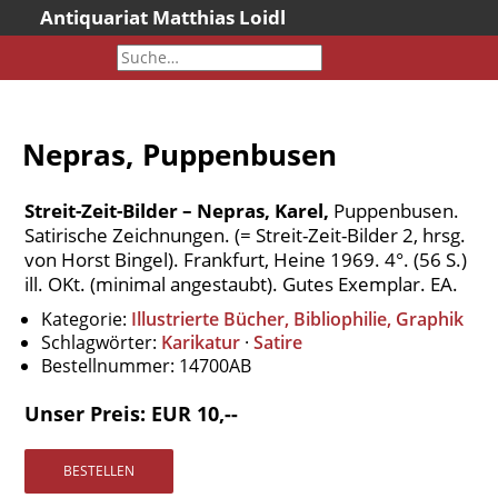
Antiquariat Matthias Loidl
Startseite
Aktuelles
Bücher
Nepras, Puppenbusen
Neueingänge
Gesamtbestand
Streit-Zeit-Bilder – Nepras, Karel,
Puppenbusen.
Sonderangebote
Satirische Zeichnungen. (= Streit-Zeit-Bilder 2, hrsg.
von Horst Bingel). Frankfurt, Heine 1969. 4°. (56 S.)
Katalogarchiv
ill. OKt. (minimal angestaubt). Gutes Exemplar. EA.
Newsletter
Kategorie:
Illustrierte Bücher, Bibliophilie, Graphik
Über uns
Schlagwörter:
Karikatur
·
Satire
Bestellnummer:
14700AB
Kontakt
Warenkorb
Unser Preis: EUR 10,--
Versandkosten
AGB