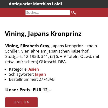
Antiquariat Matthias Loidl
Startseite
Aktuelles
Bücher
Vining, Japans Kronprinz
Neueingänge
Gesamtbestand
Vining, Elizabeth Gray,
Japans Kronprinz – mein
Sonderangebote
Schüler. Vier Jahre am japanischen Kaiserhof.
Stuttgart, 12 1953. 341, (3) S. + 9 Tafeln, OLwd. mit
Katalogarchiv
(etw. unfrischem) OUmschl. DEA.
Newsletter
Kategorie:
Asien
Über uns
Schlagwörter:
Japan
Bestellnummer:
27743AB
Kontakt
Warenkorb
Unser Preis: EUR 12,--
Versandkosten
AGB