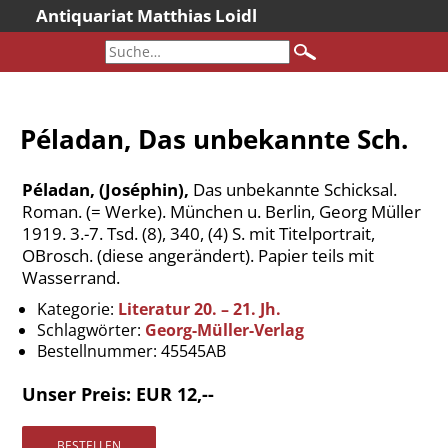
Antiquariat Matthias Loidl
Startseite
Aktuelles
Bücher
Péladan, Das unbekannte Sch.
Neueingänge
Gesamtbestand
Péladan, (Joséphin),
Das unbekannte Schicksal.
Sonderangebote
Roman. (= Werke). München u. Berlin, Georg Müller
1919. 3.-7. Tsd. (8), 340, (4) S. mit Titelportrait,
Katalogarchiv
OBrosch. (diese angerändert). Papier teils mit
Newsletter
Wasserrand.
Über uns
Kategorie:
Literatur 20. – 21. Jh.
Schlagwörter:
Georg-Müller-Verlag
Kontakt
Bestellnummer:
45545AB
Warenkorb
Unser Preis: EUR 12,--
Versandkosten
AGB