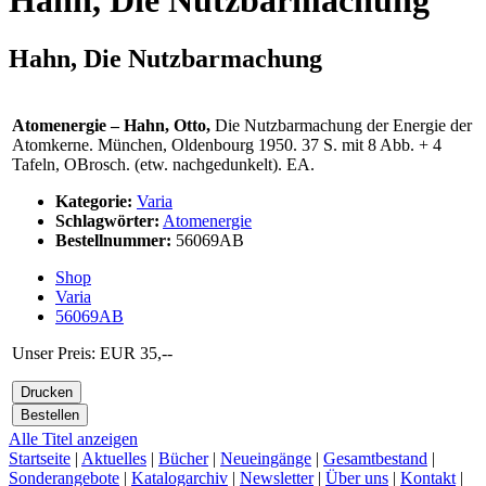
Hahn, Die Nutzbarmachung
Hahn, Die Nutzbarmachung
Atomenergie – Hahn, Otto,
Die Nutzbarmachung der Energie der
Atomkerne. München, Oldenbourg 1950. 37 S. mit 8 Abb. + 4
Tafeln, OBrosch. (etw. nachgedunkelt). EA.
Kategorie:
Varia
Schlagwörter:
Atomenergie
Bestellnummer:
56069AB
Shop
Varia
56069AB
Unser Preis: EUR 35,--
Alle Titel anzeigen
Startseite
|
Aktuelles
|
Bücher
|
Neueingänge
|
Gesamtbestand
|
Sonderangebote
|
Katalogarchiv
|
Newsletter
|
Über uns
|
Kontakt
|