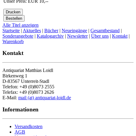
Unser Preis: EUR 10,--
Alle Titel anzeigen
Startseite
|
Aktuelles
|
Bücher
|
Neueingänge
|
Gesamtbestand
|
Sonderangebote
|
Katalogarchiv
|
Newsletter
|
Über uns
|
Kontakt
|
Warenkorb
Kontakt
Antiquariat Matthias Loidl
Birkenweg 1
D-83567 Unterreit-Stadl
Telefon: +49 (0)8073 2555
Telefax: +49 (0)8073 2626
E-Mail:
mail (at) antiquariat-loidl.de
Informationen
Versandkosten
AGB