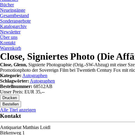
Bücher
Neueingänge
Gesamtbestand
Sonderangebote
Katalogarchiv
Newsletter
Über uns
Kontakt
Warenkorb
Close, Signiertes Photo (Die Affä
Close, Glenn,
Signierte Photographie (Orig.-SW-Abzug) mit einer Szen
Promotionphoto der Sovereign Film bei Twentieth Century Fox mit rü
Kategorie:
Autographen
Schlagwörter:
Autographen
Bestellnummer:
68512AB
Unser Preis: EUR 35,--
Alle Titel anzeigen
Kontakt
Antiquariat Matthias Loidl
Birkenweg 1