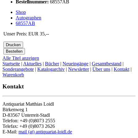
Bestellnummer:
68557AB
Shop
Autographen
68557AB
Unser Preis: EUR 35,--
Alle Titel anzeigen
Startseite
|
Aktuelles
|
Bücher
|
Neueingänge
|
Gesamtbestand
|
Sonderangebote
|
Katalogarchiv
|
Newsletter
|
Über uns
|
Kontakt
|
Warenkorb
Kontakt
Antiquariat Matthias Loidl
Birkenweg 1
D-83567 Unterreit-Stadl
Telefon: +49 (0)8073 2555
Telefax: +49 (0)8073 2626
E-Mail:
mail (at) antiquariat-loidl.de