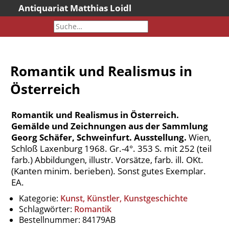
Antiquariat Matthias Loidl
Startseite
Aktuelles
Bücher
Romantik und Realismus in
Neueingänge
Österreich
Gesamtbestand
Sonderangebote
Romantik und Realismus in Österreich.
Katalogarchiv
Gemälde und Zeichnungen aus der Sammlung
Georg Schäfer, Schweinfurt. Ausstellung.
Wien,
Newsletter
Schloß Laxenburg 1968. Gr.-4°. 353 S. mit 252 (teil
Über uns
farb.) Abbildungen, illustr. Vorsätze, farb. ill. OKt.
(Kanten minim. berieben). Sonst gutes Exemplar.
Kontakt
EA.
Warenkorb
Kategorie:
Kunst, Künstler, Kunstgeschichte
Versandkosten
Schlagwörter:
Romantik
Bestellnummer:
84179AB
AGB