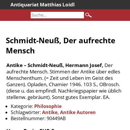
Antiquariat Matthias Loidl
Startseite
Aktuelles
Bücher
Schmidt-Neuß, Der aufrechte
Neueingänge
Mensch
Gesamtbestand
Sonderangebote
Antike – Schmidt-Neuß, Hermann Josef,
Der
Katalogarchiv
aufrechte Mensch. Stimmen der Antike über edles
Menschenthum. (= Zeit und Leben im Geist des
Newsletter
Ganzen). Opladen, Chamier 1946. 103 S., OBrosch.
Über uns
(diese u. das empfindl. Nachkriegspapier wie üblich
stellenw. gebräunt). Sonst gutes Exemplar. EA.
Kontakt
Kategorie:
Philosophie
Warenkorb
Schlagwörter:
Antike, Antike Autoren
Versandkosten
Bestellnummer:
90449AB
AGB