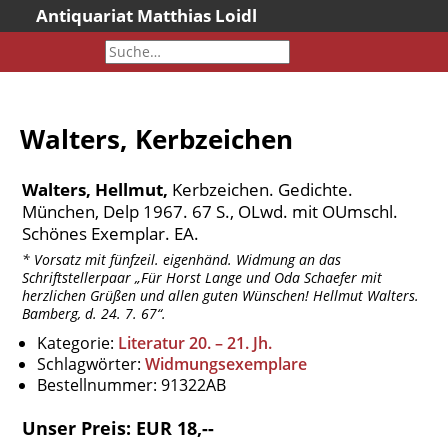
Antiquariat Matthias Loidl
Startseite
Aktuelles
Bücher
Walters, Kerbzeichen
Neueingänge
Gesamtbestand
Walters, Hellmut,
Kerbzeichen. Gedichte.
Sonderangebote
München, Delp 1967. 67 S., OLwd. mit OUmschl.
Schönes Exemplar. EA.
Katalogarchiv
* Vorsatz mit fünfzeil. eigenhänd. Widmung an das
Newsletter
Schriftstellerpaar „Für Horst Lange und Oda Schaefer mit
herzlichen Grüßen und allen guten Wünschen! Hellmut Walters.
Über uns
Bamberg, d. 24. 7. 67“.
Kontakt
Kategorie:
Literatur 20. – 21. Jh.
Schlagwörter:
Widmungsexemplare
Warenkorb
Bestellnummer:
91322AB
Versandkosten
Unser Preis: EUR 18,--
AGB