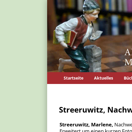
Startseite
Aktuelles
Büc
Streeruwitz, Nachw
Streeruwitz, Marlene,
Nachwel
Erweitert um einen kurzen Foto