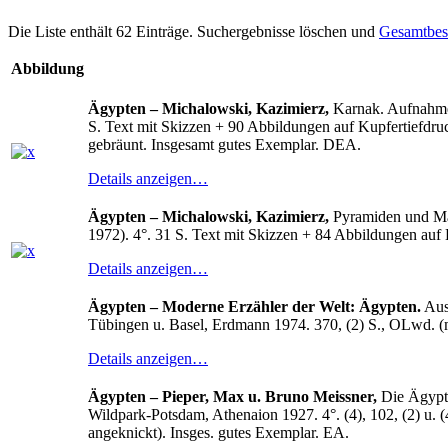
Die Liste enthält 62 Einträge. Suchergebnisse löschen und
Gesamtbes
Abbildung
Ägypten – Michalowski, Kazimierz,
Karnak. Aufnahmen
S. Text mit Skizzen + 90 Abbildungen auf Kupfertiefdruc
gebräunt. Insgesamt gutes Exemplar. DEA.
Details anzeigen…
Ägypten – Michalowski, Kazimierz,
Pyramiden und Mas
1972). 4°. 31 S. Text mit Skizzen + 84 Abbildungen auf 
Details anzeigen…
Ägypten – Moderne Erzähler der Welt: Ägypten.
Ausw
Tübingen u. Basel, Erdmann 1974. 370, (2) S., OLwd. (m
Details anzeigen…
Ägypten – Pieper, Max u. Bruno Meissner,
Die Ägypti
Wildpark-Potsdam, Athenaion 1927. 4°. (4), 102, (2) u. (4
angeknickt). Insges. gutes Exemplar. EA.