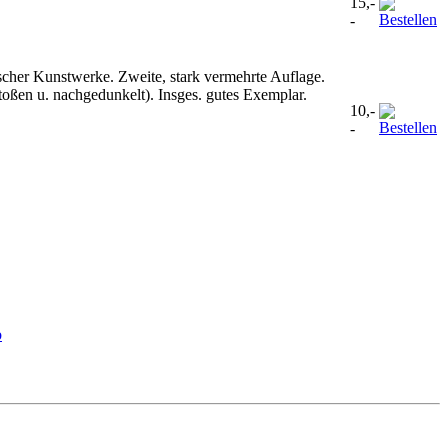
15,-
-
scher Kunstwerke. Zweite, stark vermehrte Auflage.
stoßen u. nachgedunkelt). Insges. gutes Exemplar.
10,-
-
b