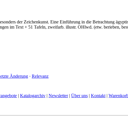
esonders der Zeichenkunst. Eine Einführung in die Betrachtung ägypti
ngen im Text + 51 Tafeln, zweifarb. illustr. OHlwd. (etw. berieben, be
etzte Änderung
·
Relevanz
rangebote
|
Katalogarchiv
|
Newsletter
|
Über uns
|
Kontakt
|
Warenkor