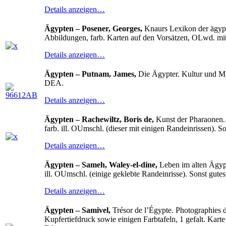
Details anzeigen…
Ägypten – Posener, Georges,
Knaurs Lexikon der ägypt
Abbildungen, farb. Karten auf den Vorsätzen, OLwd. mit G
Details anzeigen…
Ägypten – Putnam, James,
Die Ägypter. Kultur und Myt
DEA.
Details anzeigen…
Ägypten – Rachewiltz, Boris de,
Kunst der Pharaonen. 
farb. ill. OUmschl. (dieser mit einigen Randeinrissen). 
Details anzeigen…
Ägypten – Sameh, Waley-el-dine,
Leben im alten Ägypt
ill. OUmschl. (einige geklebte Randeinrisse). Sonst gute
Details anzeigen…
Ägypten – Samivel,
Trésor de l’Égypte. Photographies de
Kupfertiefdruck sowie einigen Farbtafeln, 1 gefalt. Karte