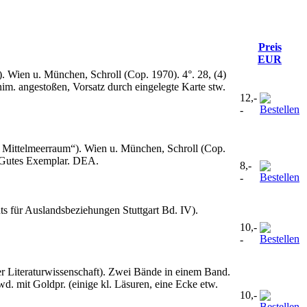
Preis
EUR
Wien u. München, Schroll (Cop. 1970). 4°. 28, (4)
im. angestoßen, Vorsatz durch eingelegte Karte stw.
12,-
-
Mittelmeerraum“). Wien u. München, Schroll (Cop.
l. Gutes Exemplar. DEA.
8,-
-
s für Auslandsbeziehungen Stuttgart Bd. IV).
10,-
-
er Literaturwissenschaft). Zwei Bände in einem Band.
wd. mit Goldpr. (einige kl. Läsuren, eine Ecke etw.
10,-