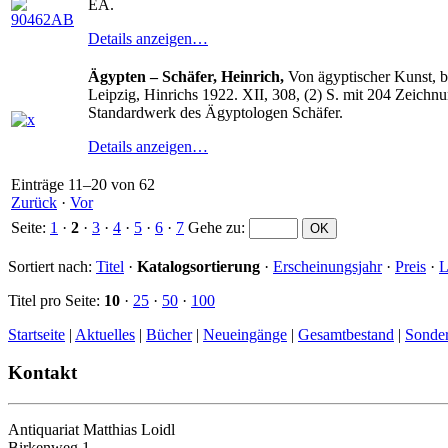
EA.
Details anzeigen…
Ägypten – Schäfer, Heinrich,
Von ägyptischer Kunst, b
Leipzig, Hinrichs 1922. XII, 308, (2) S. mit 204 Zeichnu
Standardwerk des Ägyptologen Schäfer.
Details anzeigen…
Einträge 11–20 von 62
Zurück
·
Vor
Seite:
1
·
2
·
3
·
4
·
5
·
6
·
7
Gehe zu
:
Sortiert nach:
Titel
·
Katalogsortierung
·
Erscheinungsjahr
·
Preis
·
L
Titel pro Seite:
10
·
25
·
50
·
100
Startseite
|
Aktuelles
|
Bücher
|
Neueingänge
|
Gesamtbestand
|
Sonde
Kontakt
Antiquariat Matthias Loidl
Birkenweg 1