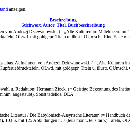
tand
anzeigen.
Beschreibung
Stichwort, Autor, Titel, Buchbeschreibung
 von Andrzej Dziewanowski. (= „Alte Kulturen im Mittelmeerraum“). 
ktafeln, OLwd. mit goldgepr. Titeln u. illustr. OUmschl. Eine Ecke min
tabas. Aufnahmen von Andrzej Dziewanowski. (= „Alte Kulturen im 
Kupfertiefdrucktafeln, OLwd. mit goldgepr. Titeln u. illustr. OUmsch
ahl u. Redaktion: Hermann Ziock. (= Geistige Begegnung des Institut
inim. angestaubt). Sonst tadellos. DEA.
sche Literatur / Die Babylonisch-Assyrische Literatur. (= Handbuch d
), 103 S. mit 125 Abbildungen u. 7 (teils mont., teils farb.) Tafeln, OL