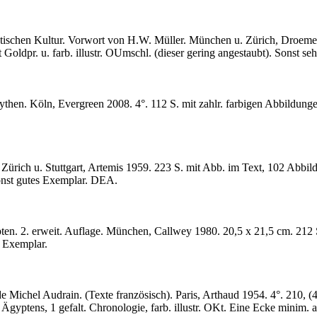
ischen Kultur. Vorwort von H.W. Müller. München u. Zürich, Droemer 
oldpr. u. farb. illustr. OUmschl. (dieser gering angestaubt). Sonst se
hen. Köln, Evergreen 2008. 4°. 112 S. mit zahlr. farbigen Abbildungen
Zürich u. Stuttgart, Artemis 1959. 223 S. mit Abb. im Text, 102 Abbi
Sonst gutes Exemplar. DEA.
en. 2. erweit. Auflage. München, Callwey 1980. 20,5 x 21,5 cm. 212 S.
s Exemplar.
 Michel Audrain. (Texte französisch). Paris, Arthaud 1954. 4°. 210, (4
 Ägyptens, 1 gefalt. Chronologie, farb. illustr. OKt. Eine Ecke minim. 