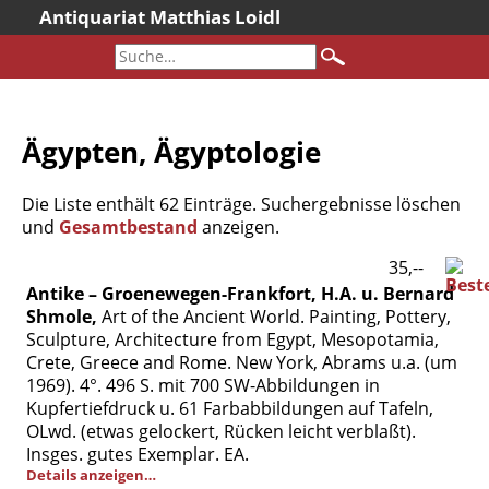
Antiquariat Matthias Loidl
Startseite
Aktuelles
Bücher
Ägypten, Ägyptologie
Neueingänge
Gesamtbestand
Die Liste enthält 62 Einträge. Suchergebnisse löschen
Sonderangebote
und
Gesamtbestand
anzeigen.
Katalogarchiv
35,--
Antike – Groenewegen-Frankfort, H.A. u. Bernard
Newsletter
Shmole,
Art of the Ancient World. Painting, Pottery,
Über uns
Sculpture, Architecture from Egypt, Mesopotamia,
Crete, Greece and Rome. New York, Abrams u.a. (um
Kontakt
1969). 4°. 496 S. mit 700 SW-Abbildungen in
Warenkorb
Kupfertiefdruck u. 61 Farbabbildungen auf Tafeln,
OLwd. (etwas gelockert, Rücken leicht verblaßt).
Versandkosten
Insges. gutes Exemplar. EA.
AGB
Details anzeigen…