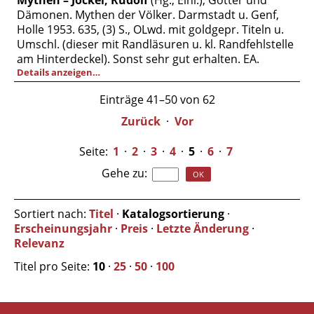
Mythen – Jockel, Rudolf
(Hg., Einl.), Götter und
Dämonen. Mythen der Völker. Darmstadt u. Genf,
Holle 1953. 635, (3) S., OLwd. mit goldgepr. Titeln u.
Umschl. (dieser mit Randläsuren u. kl. Randfehlstelle
am Hinterdeckel). Sonst sehr gut erhalten. EA.
Details anzeigen…
Einträge 41–50 von 62
Zurück
·
Vor
Seite:
1
·
2
·
3
·
4
·
5
·
6
·
7
Gehe zu
:
Sortiert nach:
Titel
·
Katalogsortierung
·
Erscheinungsjahr
·
Preis
·
Letzte Änderung
·
Relevanz
Titel pro Seite:
10
·
25
·
50
·
100