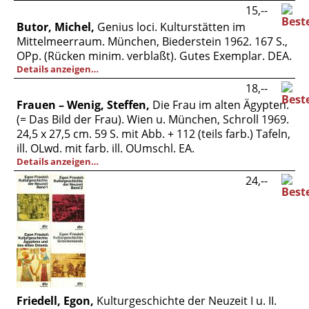
Vertrag widerrufen
15,--
Butor, Michel,
Genius loci. Kulturstätten im
Widerrufsbelehrung
Mittelmeerraum. München, Biederstein 1962. 167 S.,
Datenschutz
OPp. (Rücken minim. verblaßt). Gutes Exemplar. DEA.
Details anzeigen…
Impressum
18,--
Frauen – Wenig, Steffen,
Die Frau im alten Ägypten.
(= Das Bild der Frau). Wien u. München, Schroll 1969.
24,5 x 27,5 cm. 59 S. mit Abb. + 112 (teils farb.) Tafeln,
ill. OLwd. mit farb. ill. OUmschl. EA.
Details anzeigen…
24,--
Friedell, Egon,
Kulturgeschichte der Neuzeit I u. II.