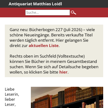
Antiquariat Matthias Loidl
Startseite
Aktuelles
Bücher
Ganz neu: Bücherbogen 227 (Juli 2026) – viele
Neueingänge
schöne Neueingänge. Bereits verkaufte Titel
werden täglich entfernt. Hier gelangen Sie
Gesamtbestand
direkt zur
aktuellen Liste
.
Sonderangebote
Rechts oben im Suchfeld (Volltextsuche)
Katalogarchiv
können Sie Bücher in meinem Gesamtbestand
Newsletter
suchen. Wenn Sie sich auf Detailsuche begeben
wollen, so klicken Sie bitte
hier
.
Über uns
Kontakt
Warenkorb
Liebe
Leserin,
Versandkosten
lieber
AGB
Leser,