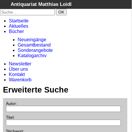
Antiquariat Matthias Loidl
Startseite
Startseite
Aktuelles
Aktuelles
Bücher
Bücher
Neueingänge
Neueingänge
Gesamtbestand
Gesamtbestand
Sonderangebote
Katalogarchiv
Sonderangebote
Newsletter
Katalogarchiv
Über uns
Newsletter
Kontakt
Warenkorb
Über uns
Erweiterte Suche
Kontakt
Warenkorb
Autor
:
Versandkosten
AGB
Titel
:
Vertrag widerrufen
Stichwort
: