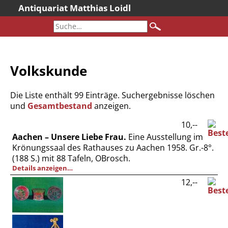
Antiquariat Matthias Loidl
Startseite
Aktuelles
Bücher
Volkskunde
Neueingänge
Gesamtbestand
Die Liste enthält 99 Einträge. Suchergebnisse löschen
Sonderangebote
und
Gesamtbestand
anzeigen.
Katalogarchiv
10,--
Aachen – Unsere Liebe Frau.
Eine Ausstellung im
Newsletter
Krönungssaal des Rathauses zu Aachen 1958. Gr.-8°.
Über uns
(188 S.) mit 88 Tafeln, OBrosch.
Details anzeigen…
Kontakt
12,--
Warenkorb
Versandkosten
AGB