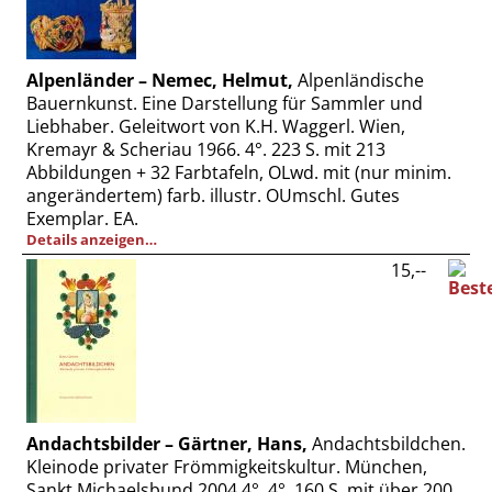
Vertrag widerrufen
Widerrufsbelehrung
Alpenländer – Nemec, Helmut,
Alpenländische
Datenschutz
Bauernkunst. Eine Darstellung für Sammler und
Impressum
Liebhaber. Geleitwort von K.H. Waggerl. Wien,
Kremayr & Scheriau 1966. 4°. 223 S. mit 213
Abbildungen + 32 Farbtafeln, OLwd. mit (nur minim.
angerändertem) farb. illustr. OUmschl. Gutes
Exemplar. EA.
Details anzeigen…
15,--
Andachtsbilder – Gärtner, Hans,
Andachtsbildchen.
Kleinode privater Frömmigkeitskultur. München,
Sankt Michaelsbund 2004.4°. 4°. 160 S. mit über 200