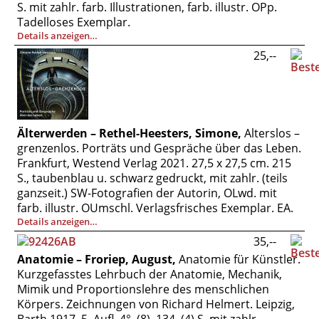
S. mit zahlr. farb. Illustrationen, farb. illustr. OPp.
Vertrag widerrufen
Tadelloses Exemplar.
Widerrufsbelehrung
Details anzeigen…
25,--
Datenschutz
Impressum
Älterwerden – Rethel-Heesters, Simone,
Alterslos –
grenzenlos. Porträts und Gespräche über das Leben.
Frankfurt, Westend Verlag 2021. 27,5 x 27,5 cm. 215
S., taubenblau u. schwarz gedruckt, mit zahlr. (teils
ganzseit.) SW-Fotografien der Autorin, OLwd. mit
farb. illustr. OUmschl. Verlagsfrisches Exemplar. EA.
Details anzeigen…
35,--
Anatomie – Froriep, August,
Anatomie für Künstler.
Kurzgefasstes Lehrbuch der Anatomie, Mechanik,
Mimik und Proportionslehre des menschlichen
Körpers. Zeichnungen von Richard Helmert. Leipzig,