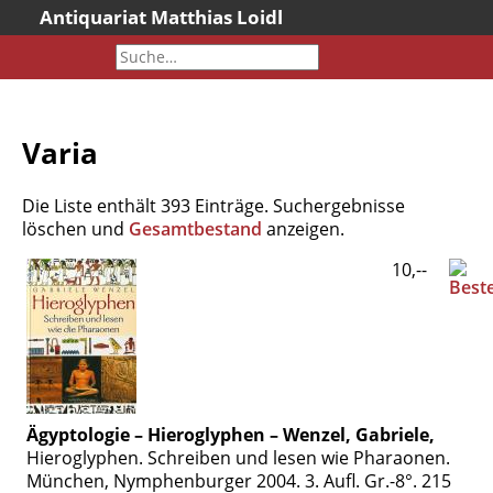
Antiquariat Matthias Loidl
Startseite
Aktuelles
Bücher
Varia
Neueingänge
Gesamtbestand
Die Liste enthält 393 Einträge. Suchergebnisse
Sonderangebote
löschen und
Gesamtbestand
anzeigen.
Katalogarchiv
10,--
Newsletter
Über uns
Kontakt
Warenkorb
Ägyptologie – Hieroglyphen – Wenzel, Gabriele,
Versandkosten
Hieroglyphen. Schreiben und lesen wie Pharaonen.
AGB
München, Nymphenburger 2004. 3. Aufl. Gr.-8°. 215