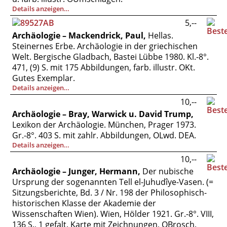
Details anzeigen…
5,--
Archäologie – Mackendrick, Paul,
Hellas.
Steinernes Erbe. Archäologie in der griechischen
Welt. Bergische Gladbach, Bastei Lübbe 1980. Kl.-8°.
471, (9) S. mit 175 Abbildungen, farb. illustr. OKt.
Gutes Exemplar.
Details anzeigen…
10,--
Archäologie – Bray, Warwick u. David Trump,
Lexikon der Archäologie. München, Prager 1973.
Gr.-8°. 403 S. mit zahlr. Abbildungen, OLwd. DEA.
Details anzeigen…
10,--
Archäologie – Junger, Hermann,
Der nubische
Ursprung der sogenannten Tell el-Juhudîye-Vasen. (=
Sitzungsberichte, Bd. 3 / Nr. 198 der Philosophisch-
historischen Klasse der Akademie der
Wissenschaften Wien). Wien, Hölder 1921. Gr.-8°. VIII,
136 S., 1 gefalt. Karte mit Zeichnungen, OBrosch.