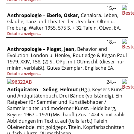
15,--
Anthropologie – Eberle, Oskar,
Cenalora. Leben,
Glaube, Tanz und Theater der Urvölker. Olten u.
Freiburg, Walter 1955. 575 S. + 32 Tafeln, OLwd. EA.
Details anzeigen…
18,--
Anthropologie – Piaget, Jean,
Behavior and
Evolution. London u. Henley, Routledge & Kegan Paul
1979. XXIV, 158, (2) S., OPp. mit OUmschl. (dieser nur
minim. verblaßt). Gutes Exemplar. Englische EA.
Details anzeigen…
24,--
Antiquitäten – Seling, Helmut
(Hg.), Keysers Kunst-
und Antiquitätenbuch. Drei Bände (vollständig). Ein
Ratgeber für Sammler und Kunstliebhaber /
Sammler alter und moderner Kunst. Heidelberg,
Keyser 1967 – 1970 (Mischaufl.) Zus. 1424 S. mit zahlr.
Abbildungen im Text u. auf (teils farb.) Tafeln,
OLeinenbde. mit goldgepr. Titeln, Kopffarbschnitten
u. farb. illustr. OUmschlägen.