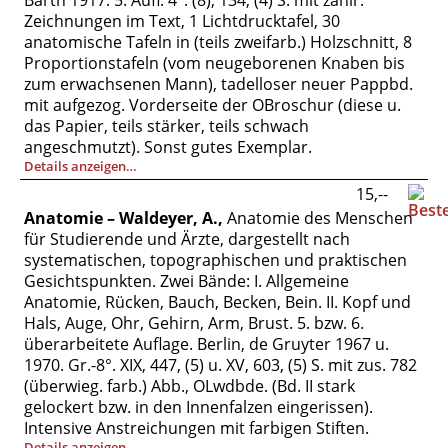
Barth 1917. 5. Aufl. 4°. (8), 134, (4) S. mit zahlr.
Zeichnungen im Text, 1 Lichtdrucktafel, 30
anatomische Tafeln in (teils zweifarb.) Holzschnitt, 8
Proportionstafeln (vom neugeborenen Knaben bis
zum erwachsenen Mann), tadelloser neuer Pappbd.
mit aufgezog. Vorderseite der OBroschur (diese u.
das Papier, teils stärker, teils schwach
angeschmutzt). Sonst gutes Exemplar.
Details anzeigen…
15,--
Anatomie – Waldeyer, A.,
Anatomie des Menschen
für Studierende und Ärzte, dargestellt nach
systematischen, topographischen und praktischen
Gesichtspunkten. Zwei Bände: I. Allgemeine
Anatomie, Rücken, Bauch, Becken, Bein. II. Kopf und
Hals, Auge, Ohr, Gehirn, Arm, Brust. 5. bzw. 6.
überarbeitete Auflage. Berlin, de Gruyter 1967 u.
1970. Gr.-8°. XIX, 447, (5) u. XV, 603, (5) S. mit zus. 782
(überwieg. farb.) Abb., OLwdbde. (Bd. II stark
gelockert bzw. in den Innenfalzen eingerissen).
Intensive Anstreichungen mit farbigen Stiften.
Details anzeigen…