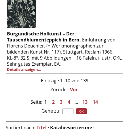
Burgundische Hofkunst – Der
Tausendblumenteppich in Bern.
Einführung von
Florens Deuchler. (= Werkmonographien zur
bildenden Kunst Nr. 117). Stuttgart, Reclam 1966.
Kl.-8°. 32 S. mit 9 Abbildungen + 16 Tafeln, illustr. OKt.
Sehr gutes Exemplar. EA.
Details anzeigen…
Einträge 1–10 von 139
Zurück
·
Vor
Seite:
1
·
2
·
3
·
4
· ... ·
13
·
14
Gehe zu
:
Sortiert nach:
Titel
·
Katalogsortierung
·