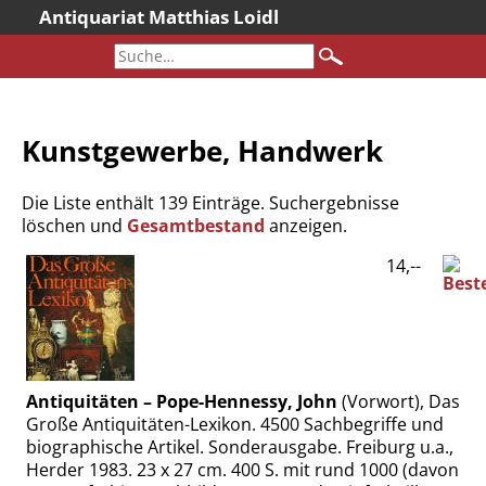
Antiquariat Matthias Loidl
Startseite
Aktuelles
Bücher
Kunstgewerbe, Handwerk
Neueingänge
Gesamtbestand
Die Liste enthält 139 Einträge. Suchergebnisse
Sonderangebote
löschen und
Gesamtbestand
anzeigen.
Katalogarchiv
14,--
Newsletter
Über uns
Kontakt
Warenkorb
Antiquitäten – Pope-Hennessy, John
(Vorwort), Das
Große Antiquitäten-Lexikon. 4500 Sachbegriffe und
Versandkosten
biographische Artikel. Sonderausgabe. Freiburg u.a.,
AGB
Herder 1983. 23 x 27 cm. 400 S. mit rund 1000 (davon