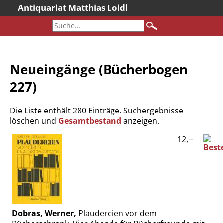
Antiquariat Matthias Loidl
Startseite
Aktuelles
Bücher
Neueingänge (Bücherbogen
Neueingänge
227)
Gesamtbestand
Sonderangebote
Die Liste enthält 280 Einträge. Suchergebnisse
Katalogarchiv
löschen und
Gesamtbestand
anzeigen.
Newsletter
12,--
Über uns
Kontakt
Warenkorb
Versandkosten
Dobras, Werner,
Plaudereien vor dem
AGB