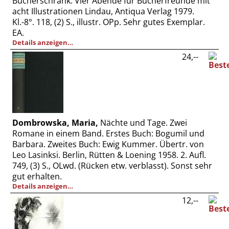
Bücherschrank. Vier Abende für Bücherfreunde mit
Vertrag widerrufen
acht Illustrationen Lindau, Antiqua Verlag 1979.
Kl.-8°. 118, (2) S., illustr. OPp. Sehr gutes Exemplar.
Widerrufsbelehrung
EA.
Datenschutz
Details anzeigen…
Impressum
24,--
Dombrowska, Maria,
Nächte und Tage. Zwei
Romane in einem Band. Erstes Buch: Bogumil und
Barbara. Zweites Buch: Ewig Kummer. Übertr. von
Leo Lasinksi. Berlin, Rütten & Loening 1958. 2. Aufl.
749, (3) S., OLwd. (Rücken etw. verblasst). Sonst sehr
gut erhalten.
Details anzeigen…
12,--