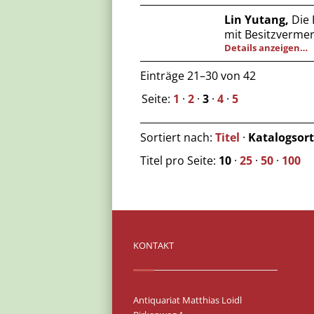
Lin Yutang,
Die 
mit Besitzvermer
Details anzeigen…
Einträge 21–30 von 42
Seite:
1
·
2
·
3
·
4
·
5
Sortiert nach:
Titel
·
Katalogsor
Titel pro Seite:
10
·
25
·
50
·
100
KONTAKT
Antiquariat Matthias Loidl