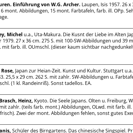
uren. Einführung von W.G. Archer.
Laupen, Isis 1957. 26 x 
it 6 mont. Abbildungen, 15 mont. Farbtafeln, farb. ill. OPp. Se
age.
ey, Michel
u.a., Uta-Makura. Die Kusnt der Liebe im Alten Ja
1979. 27 x 36 cm. 275 S. mit 100-SW-Abbildungen und 39 m
 mit farb. ill. OUmschl. (dieser kaum sichtbar nachgedunkel
 Rose,
Japan zur Heian-Zeit. Kunst und Kultur. Stuttgart u.a.
 25,5 x 29 cm. 262 S. mit zahlr. SW-Abbildungen u. Farbtaf
schl. (1 kl. Randeinriß). Sonst tadellos. EA.
Brasch, Heinz,
Kyoto. Die Seele Japans. Olten u. Freiburg, W
. mit zahlr. (teils farb. mont.) Abbildungen, OLwd. mit farb. il
nfrisch). Zwei der mont. Abbildungen fehlen, sonst gutes Ex
anis,
Schüler des Birngartens. Das chinesische Singspiel. Pr