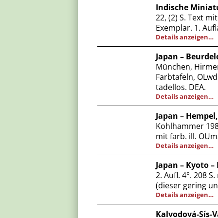
Indische Miniat
22, (2) S. Text m
Exemplar. 1. Aufl
Details anzeigen…
Japan – Beurdel
München, Hirmer 
Farbtafeln, OLwd.
tadellos. DEA.
Details anzeigen…
Japan – Hempel,
Kohlhammer 1983.
mit farb. ill. OUm
Details anzeigen…
Japan – Kyoto – 
2. Aufl. 4°. 208 S
(dieser gering u
Details anzeigen…
Kalvodová-Sís-V