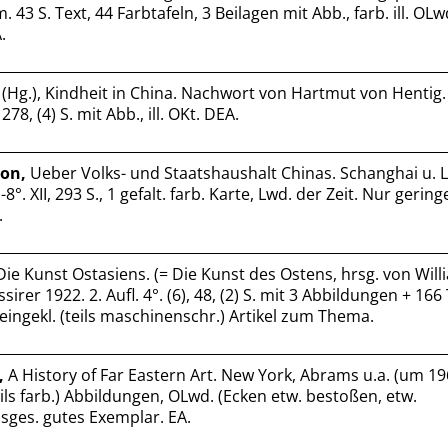
. 43 S. Text, 44 Farbtafeln, 3 Beilagen mit Abb., farb. ill. OLw
.
(Hg.), Kindheit in China. Nachwort von Hartmut von Hentig
278, (4) S. mit Abb., ill. OKt. DEA.
von,
Ueber Volks- und Staatshaushalt Chinas. Schanghai u. L
8°. XII, 293 S., 1 gefalt. farb. Karte, Lwd. der Zeit. Nur gerin
.
ie Kunst Ostasiens. (= Die Kunst des Ostens, hrsg. von Wil
assirer 1922. 2. Aufl. 4°. (6), 48, (2) S. mit 3 Abbildungen + 166
ingekl. (teils maschinenschr.) Artikel zum Thema.
,
A History of Far Eastern Art. New York, Abrams u.a. (um 196
eils farb.) Abbildungen, OLwd. (Ecken etw. bestoßen, etw.
nsges. gutes Exemplar. EA.