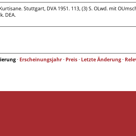
Kurtisane. Stuttgart, DVA 1951. 113, (3) S. OLwd. mit OUmsch
k. DEA.
tierung
·
Erscheinungsjahr
·
Preis
·
Letzte Änderung
·
Rele