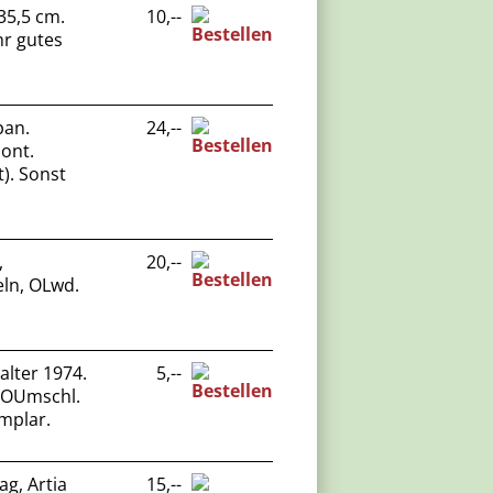
35,5 cm.
10,--
hr gutes
pan.
24,--
ont.
t). Sonst
,
20,--
eln, OLwd.
alter 1974.
5,--
l. OUmschl.
emplar.
ag, Artia
15,--