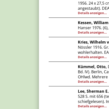
1956. 24 x 27,5 cm
angestaubt). DEA
Details anzeigen…
Kessen, William
Hanser 1976. (6), 
Details anzeigen…
Kries, Wilhelm 
Nössler 1916. Gr.-
wohlerhalten. EA
Details anzeigen…
Kümmel, Otto,
D
Bd. IV). Berlin, C
OHlwd. Mehrere e
Details anzeigen…
Lee, Sherman E.
528 S. mit 656 (t
schiefgelesen). I
Details anzeigen…