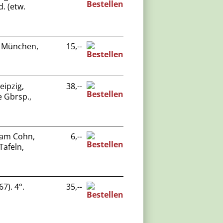
d. (etw.
. München,
15,--
eipzig,
38,--
ge Gbrsp.,
liam Cohn,
6,--
 Tafeln,
7). 4°.
35,--