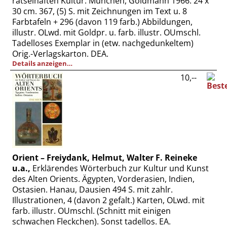
rätselhaften Kultur. München, Goldmann 1966. 24 x
30 cm. 367, (5) S. mit Zeichnungen im Text u. 8
Farbtafeln + 296 (davon 119 farb.) Abbildungen,
illustr. OLwd. mit Goldpr. u. farb. illustr. OUmschl.
Tadelloses Exemplar in (etw. nachgedunkeltem)
Orig.-Verlagskarton. DEA.
Details anzeigen…
10,--
Orient – Freiydank, Helmut, Walter F. Reineke
u.a.,
Erklärendes Wörterbuch zur Kultur und Kunst
des Alten Orients. Ägypten, Vorderasien, Indien,
Ostasien. Hanau, Dausien 494 S. mit zahlr.
Illustrationen, 4 (davon 2 gefalt.) Karten, OLwd. mit
farb. illustr. OUmschl. (Schnitt mit einigen
schwachen Fleckchen). Sonst tadellos. EA.