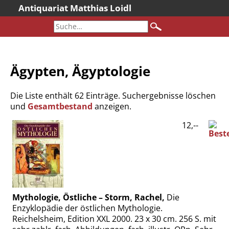
Antiquariat Matthias Loidl
Startseite
Aktuelles
Bücher
Ägypten, Ägyptologie
Neueingänge
Gesamtbestand
Die Liste enthält 62 Einträge. Suchergebnisse löschen
Sonderangebote
und
Gesamtbestand
anzeigen.
Katalogarchiv
12,--
Newsletter
Über uns
Kontakt
Warenkorb
Mythologie, Östliche – Storm, Rachel,
Die
Versandkosten
Enzyklopädie der östlichen Mythologie.
Reichelsheim, Edition XXL 2000. 23 x 30 cm. 256 S. mit
AGB