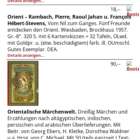
Details anzeigen…
18,--
Orient – Rambach, Pierre, Raoul Jahan u. François
Hébert-Stevens,
Vom Nil zum Ganges. Fünf Freunde
entdecken den Orient. Wiesbaden, Brockhaus 1957.
Gr.-8°. 320 S. mit 6 Kartenskizzen + 32 Tafeln, OLwd.
mit Goldpr. u. (etw. beschädigtem) farb. ill. OUmschl.
Gutes Exemplar. DEA.
Details anzeigen…
90,--
Orientalische Märchenwelt.
Dreißig Märchen und
Erzählungen nach altägyptischen, indischen,
persischen und arabischen Überlieferungen. Mit
Beitr. von Georg Ebers, H. Kletke, Dorothea Waldner
u.a. Hrsg. von C. Michael. Mit 50 (teils ganzseit.) Text-