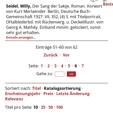
12,--
Seidel, Willy,
Der Sang der Sakije. Roman. Vorwort
von Kurt Merlaender. Berlin, Deutsche Buch-
Gemeinschaft 1927. VII, 352, (4) S. mit Titelportrait,
OHalblederbd. mit Rückenverg. u. Deckelillustr. von
Georg A. Mathéy. Einband minim. gelockert, sonst
sehr gut erhalten.
Details anzeigen…
Einträge 51–60 von 62
Zurück
·
Vor
Seite:
1
·
2
·
3
·
4
·
5
·
6
·
7
Gehe zu
:
Sortiert nach:
Titel
·
Katalogsortierung
·
Erscheinungsjahr
·
Preis
·
Letzte Änderung
·
Relevanz
Titel pro Seite:
10
·
25
·
50
·
100