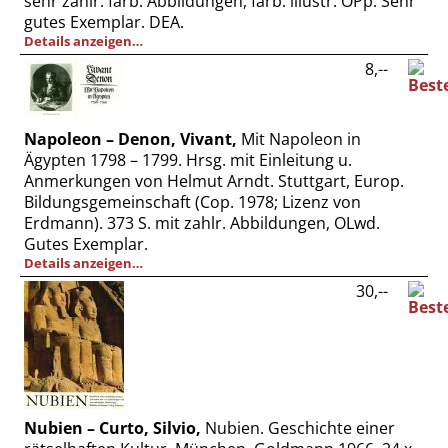
sehr zahlr. farb. Abbildungen, farb. illustr. OPp. Sehr
Vertrag widerrufen
gutes Exemplar. DEA.
Details anzeigen…
Widerrufsbelehrung
8,--
Datenschutz
Impressum
Napoleon – Denon, Vivant,
Mit Napoleon in
Ägypten 1798 – 1799. Hrsg. mit Einleitung u.
Anmerkungen von Helmut Arndt. Stuttgart, Europ.
Bildungsgemeinschaft (Cop. 1978; Lizenz von
Erdmann). 373 S. mit zahlr. Abbildungen, OLwd.
Gutes Exemplar.
Details anzeigen…
30,--
Nubien – Curto, Silvio,
Nubien. Geschichte einer