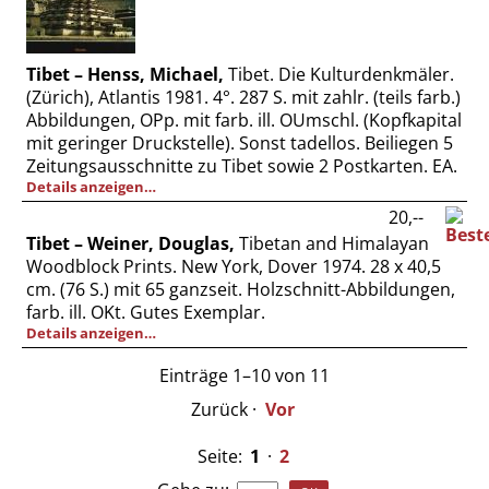
Tibet – Henss, Michael,
Tibet. Die Kulturdenkmäler.
(Zürich), Atlantis 1981. 4°. 287 S. mit zahlr. (teils farb.)
Abbildungen, OPp. mit farb. ill. OUmschl. (Kopfkapital
mit geringer Druckstelle). Sonst tadellos. Beiliegen 5
Zeitungsausschnitte zu Tibet sowie 2 Postkarten. EA.
Details anzeigen…
20,--
Tibet – Weiner, Douglas,
Tibetan and Himalayan
Woodblock Prints. New York, Dover 1974. 28 x 40,5
cm. (76 S.) mit 65 ganzseit. Holzschnitt-Abbildungen,
farb. ill. OKt. Gutes Exemplar.
Details anzeigen…
Einträge 1–10 von 11
Zurück
·
Vor
Seite:
1
·
2