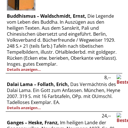
Vertrag widerrufen
Widerrufsbelehrung
Buddhismus – Waldschmidt, Ernst,
Die Legende
vom Leben des Buddha. In Auszügen aus den
Datenschutz
heiligen Texten. Aus dem Sanskrit, Pali und
Impressum
Chinesischen übersetzt und eingeführt. Berlin,
Volksverband d. Bücherfreunde / Wegweiser 1929.
248 S.+ 21 (teils farb.) Tafeln nach tibetischen
Tempelbildern, illustr. OHalblederbd. mit goldgepr.
Rücken (Ecken etw. berieben, Oberkante verblasst).
Insges. gutes Exemplar.
Details anzeigen…
8,--
Dalai Lama – Follath, Erich,
Das Vermächtnis des
Dalai Lama. Ein Gott zum Anfassen. München, Heyne
2007. 319 S. mit 16 Farbtafeln, OPp. mit OUmschl.
Tadelloses Exemplar. EA.
Details anzeigen…
24,--
Ganges – Heske, Franz,
Im heiligen Lande der