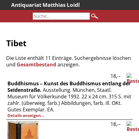
Antiquariat Matthias Loidl
Startseite
Aktuelles
Bücher
Tibet
Neueingänge
Gesamtbestand
Die Liste enthält 11 Einträge. Suchergebnisse löschen
Sonderangebote
und
Gesamtbestand
anzeigen.
Katalogarchiv
18,--
Buddhismus – Kunst des Buddhismus entlang der
Newsletter
Seidenstraße.
Ausstellung. München, Staatl.
Über uns
Museum für Völkerkunde 1992. 22 x 24 cm. 315 S. mit
zahlr. (überwieg. farb.) Abbildungen, farb. ill. OKt.
Kontakt
Gutes Exemplar. EA.
Warenkorb
Details anzeigen…
Versandkosten
18,--
AGB