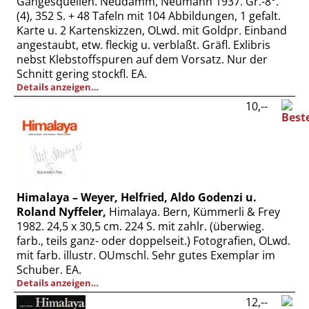
Gangesquellen. Neudamm, Neumann 1937. Gr.-8°.
(4), 352 S. + 48 Tafeln mit 104 Abbildungen, 1 gefalt.
Karte u. 2 Kartenskizzen, OLwd. mit Goldpr. Einband
angestaubt, etw. fleckig u. verblaßt. Gräfl. Exlibris
nebst Klebstoffspuren auf dem Vorsatz. Nur der
Schnitt gering stockfl. EA.
Details anzeigen…
10,--
Himalaya – Weyer, Helfried, Aldo Godenzi u.
Roland Nyffeler,
Himalaya. Bern, Kümmerli & Frey
1982. 24,5 x 30,5 cm. 224 S. mit zahlr. (überwieg.
farb., teils ganz- oder doppelseit.) Fotografien, OLwd.
mit farb. illustr. OUmschl. Sehr gutes Exemplar im
Schuber. EA.
Details anzeigen…
12,--