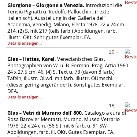
Giorgione – Giorgone a Venezia.
Introduzioni die
Terisio Pignatti u. Rodolfo Pallucchini. (Texte
italienisch). Ausstellung in der Galleria dell’
Academia, Venedig. Milano, Electa 1978. 22 x 24 cm.
214, (2) S. mit 217 (teils farb.) Abbildungen, farb.
illustr. OKt. Sehr gutes Exemplar. EA.
Details anzeigen…
20,--
Glas – Hettes, Karel,
Venezianisches Glas.
Photographien von W. u. B. Forman. Prag, Artia 1960.
24 x 27,5 cm. 46, (4) S. Text u. 73 (davon 8 farb.)
Tafeln, illustr. OLwd. mit farb. illustr. OUmschl.
(dieser gering angerändert). Sonst gutes Exemplar.
DEA.
Details anzeigen…
18,--
Glas – Vetri di Murano dell’ 800.
Catalogo a cura di
Rosa Barovier Mentasti. Murano, Museo Vetrario
1978. 22 x 24 cm. (56 S.) mit 6 farb. u. 91 SW-
Abbildungen, farb. ill. OKt. Gutes Exemplar. EA.