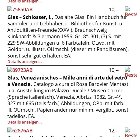
Details anzeigen…
10,--
Glas – Schlosser, I.,
Das alte Glas. Ein Handbuch für
Sammler und Liebhaber. (= Bibliothek für Kunst- u.
Antiquitäten-Freunde XXXVI). Braunschweig
Klinkhardt & Biermann 1956. Gr.-8°. 301, (3) S. mit
229 SW-Abbildungen u. 6 Farbtafeln, OLwd. mit
Goldpr. u. illustr. OUmschl. (dieser mit Randläsuren).
Sonst sehr gut erhalten. EA.
Details anzeigen…
10,--
Glas, Venezianisches – Mille anni di arte del vetro
a Venezia.
Catalogo a cura di Rosa Barovier Mentasti
u.a. Ausstellung im Palazzo Ducale / Museo Correr.
(Sprache italienisch). Venezia, Albrizzi 1982. Gr.-4°.
327 mit 665 (teils farb.) Abbildungen, OPp. mit farb.
ill. OUmschl. Papierränder nur minim. vergilbt, sonst
tadellos. EA.
Details anzeigen…
12,--