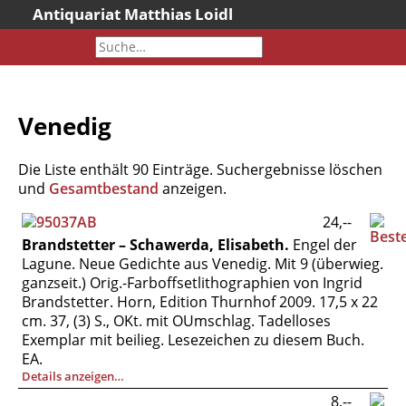
Antiquariat Matthias Loidl
Startseite
Aktuelles
Bücher
Venedig
Neueingänge
Gesamtbestand
Die Liste enthält 90 Einträge. Suchergebnisse löschen
Sonderangebote
und
Gesamtbestand
anzeigen.
Katalogarchiv
24,--
Brandstetter – Schawerda, Elisabeth.
Engel der
Newsletter
Lagune. Neue Gedichte aus Venedig. Mit 9 (überwieg.
Über uns
ganzseit.) Orig.-Farboffsetlithographien von Ingrid
Brandstetter. Horn, Edition Thurnhof 2009. 17,5 x 22
Kontakt
cm. 37, (3) S., OKt. mit OUmschlag. Tadelloses
Warenkorb
Exemplar mit beilieg. Lesezeichen zu diesem Buch.
EA.
Versandkosten
Details anzeigen…
AGB
8,--