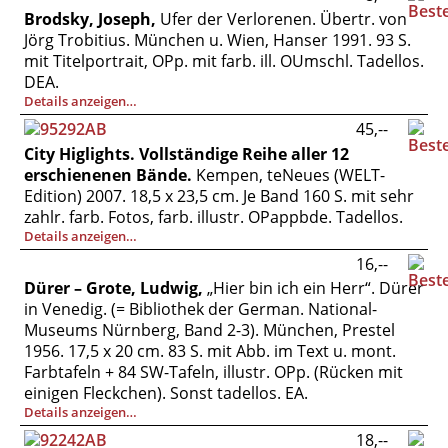
Vertrag widerrufen
Brodsky, Joseph,
Ufer der Verlorenen. Übertr. von
Jörg Trobitius. München u. Wien, Hanser 1991. 93 S.
Widerrufsbelehrung
mit Titelportrait, OPp. mit farb. ill. OUmschl. Tadellos.
Datenschutz
DEA.
Details anzeigen…
Impressum
45,--
City Higlights. Vollständige Reihe aller 12
erschienenen Bände.
Kempen, teNeues (WELT-
Edition) 2007. 18,5 x 23,5 cm. Je Band 160 S. mit sehr
zahlr. farb. Fotos, farb. illustr. OPappbde. Tadellos.
Details anzeigen…
16,--
Dürer – Grote, Ludwig,
„Hier bin ich ein Herr“. Dürer
in Venedig. (= Bibliothek der German. National-
Museums Nürnberg, Band 2-3). München, Prestel
1956. 17,5 x 20 cm. 83 S. mit Abb. im Text u. mont.
Farbtafeln + 84 SW-Tafeln, illustr. OPp. (Rücken mit
einigen Fleckchen). Sonst tadellos. EA.
Details anzeigen…
18,--