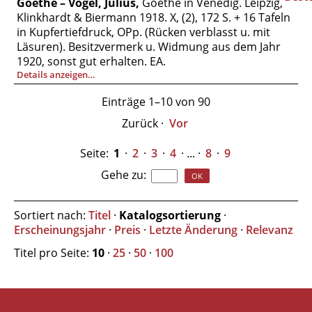
Goethe – Vogel, Julius,
Goethe in Venedig. Leipzig,
Klinkhardt & Biermann 1918. X, (2), 172 S. + 16 Tafeln
in Kupfertiefdruck, OPp. (Rücken verblasst u. mit
Läsuren). Besitzvermerk u. Widmung aus dem Jahr
1920, sonst gut erhalten. EA.
Details anzeigen…
Einträge 1–10 von 90
Zurück
·
Vor
Seite:
1
·
2
·
3
·
4
· ... ·
8
·
9
Gehe zu
:
Sortiert nach:
Titel
·
Katalogsortierung
·
Erscheinungsjahr
·
Preis
·
Letzte Änderung
·
Relevanz
Titel pro Seite:
10
·
25
·
50
·
100