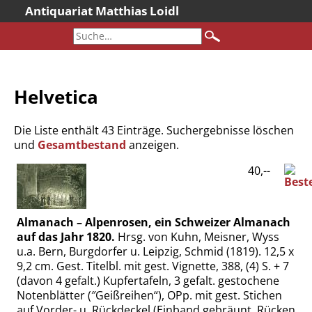
Antiquariat Matthias Loidl
Startseite
Aktuelles
Bücher
Helvetica
Neueingänge
Gesamtbestand
Die Liste enthält 43 Einträge. Suchergebnisse löschen
Sonderangebote
und
Gesamtbestand
anzeigen.
Katalogarchiv
40,--
Newsletter
Über uns
Almanach – Alpenrosen, ein Schweizer Almanach
Kontakt
auf das Jahr 1820.
Hrsg. von Kuhn, Meisner, Wyss
u.a. Bern, Burgdorfer u. Leipzig, Schmid (1819). 12,5 x
Warenkorb
9,2 cm. Gest. Titelbl. mit gest. Vignette, 388, (4) S. + 7
Versandkosten
(davon 4 gefalt.) Kupfertafeln, 3 gefalt. gestochene
Notenblätter (″Geißreihen“), OPp. mit gest. Stichen
AGB
auf Vorder- u. Rückdeckel (Einband gebräunt, Rücken