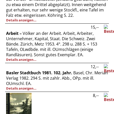
Vertrag widerrufen
zu etwa einem Drittel abgeplatzt). Innen weitgehend
gut erhalten, nur sehr wenige Stockfl., eine Tafel im
Widerrufsbelehrung
Falz etw. eingerissen. Köhring S. 22.
Datenschutz
Details anzeigen…
15,--
Impressum
Arbeit –
Völker an der Arbeit. Arbeit, Arbeiter,
Unternehmer, Kapital, Staat. Die Schweiz. Zwei
Bände. Zürich, Metz 1953. 4°. 298 u. 288 S. + 153
Tafeln, OLwdbde. mit ill. OUmschlägen (einige
Randläsuren). Sonst gutes Exemplar. EA.
Details anzeigen…
12,--
Basler Stadtbuch 1981. 102. Jahr.
Basel, Chr. Merian
Verlag 1982. 294 S. mit zahlr. Abb., OPp. mit ill.
OUmschl. EA.
Details anzeigen…
8,--