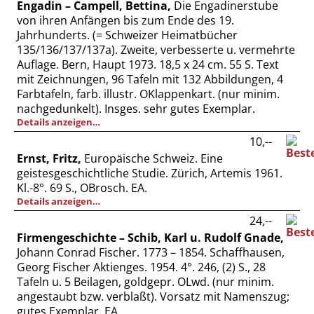
Engadin – Campell, Bettina,
Die Engadinerstube
von ihren Anfängen bis zum Ende des 19.
Jahrhunderts. (= Schweizer Heimatbücher
135/136/137/137a). Zweite, verbesserte u. vermehrte
Auflage. Bern, Haupt 1973. 18,5 x 24 cm. 55 S. Text
mit Zeichnungen, 96 Tafeln mit 132 Abbildungen, 4
Farbtafeln, farb. illustr. OKlappenkart. (nur minim.
nachgedunkelt). Insges. sehr gutes Exemplar.
Details anzeigen…
10,--
Ernst, Fritz,
Europäische Schweiz. Eine
geistesgeschichtliche Studie. Zürich, Artemis 1961.
Kl.-8°. 69 S., OBrosch. EA.
Details anzeigen…
24,--
Firmengeschichte – Schib, Karl u. Rudolf Gnade,
Johann Conrad Fischer. 1773 – 1854. Schaffhausen,
Georg Fischer Aktienges. 1954. 4°. 246, (2) S., 28
Tafeln u. 5 Beilagen, goldgepr. OLwd. (nur minim.
angestaubt bzw. verblaßt). Vorsatz mit Namenszug;
gutes Exemplar. EA.