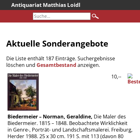
Antiquariat Matthias Loidl
Startseite
Aktuelles
Bücher
Aktuelle Sonderangebote
Neueingänge
Gesamtbestand
Die Liste enthält 187 Einträge. Suchergebnisse
Sonderangebote
löschen und
Gesamtbestand
anzeigen.
Katalogarchiv
10,--
Newsletter
Über uns
Kontakt
Warenkorb
Biedermeier – Norman, Geraldine,
Die Maler des
Biedermeier. 1815 – 1848. Beobachtete Wirklichkeit
Versandkosten
in Genre-, Porträt- und Landschaftsmalerei. Freiburg,
AGB
Herder 1988. 25 x 30 cm. 191 S. mit 113 (davon 80