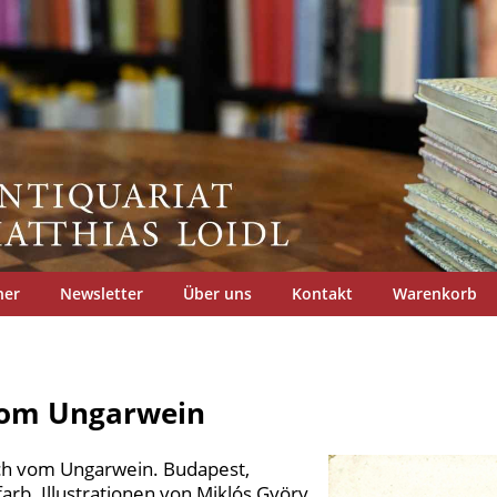
her
Newsletter
Über uns
Kontakt
Warenkorb
vom Ungarwein
h vom Ungarwein. Budapest,
farb. Illustrationen von Miklós Györy,