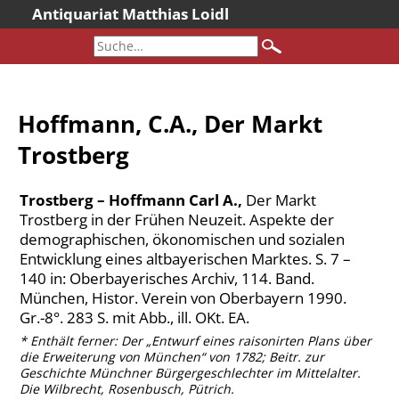
Antiquariat Matthias Loidl
Startseite
Aktuelles
Bücher
Hoffmann, C.A., Der Markt
Neueingänge
Trostberg
Gesamtbestand
Sonderangebote
Trostberg – Hoffmann Carl A.,
Der Markt
Katalogarchiv
Trostberg in der Frühen Neuzeit. Aspekte der
demographischen, ökonomischen und sozialen
Newsletter
Entwicklung eines altbayerischen Marktes. S. 7 –
Über uns
140 in: Oberbayerisches Archiv, 114. Band.
München, Histor. Verein von Oberbayern 1990.
Kontakt
Gr.-8°. 283 S. mit Abb., ill. OKt. EA.
Warenkorb
* Enthält ferner: Der „Entwurf eines raisonirten Plans über
Versandkosten
die Erweiterung von München“ von 1782; Beitr. zur
Geschichte Münchner Bürgergeschlechter im Mittelalter.
AGB
Die Wilbrecht, Rosenbusch, Pütrich.