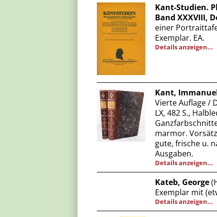
Kant-Studien. Ph
Band XXXVIII, D
einer Portraittaf
Exemplar. EA.
Details anzeigen…
Kant, Immanuel
Vierte Auflage / 
LX, 482 S., Halbl
Ganzfarbschnitte 
marmor. Vorsätze
gute, frische u.
Ausgaben.
Details anzeigen…
Kateb, George
(H
Exemplar mit (e
Details anzeigen…