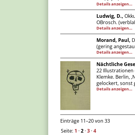
Details anzeigen…
Ludwig, D.,
Okkul
OBrosch. (verblaß
Details anzeigen…
Morand, Paul,
D
(gering angestaub
Details anzeigen…
Nächtliche Gese
22 Illustratione
Klemke. Berlin, ‚N
gelockert, sonst 
Details anzeigen…
Einträge 11–20 von 33
Seite:
1
·
2
·
3
·
4