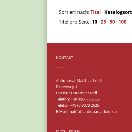
Sortiert nach:
Titel
·
Katalogsor
Titel pro Seite:
10
·
25
·
50
·
100
KONTAKT
Antiquariat Matthias Loidl
Birkenweg 1
D-83567 Unterreit-Stadl
Telefon: +49 (0)8073 2555
Telefax: +49 (0)8073 2626
E-Mail:
mail (at) antiquariat-loidl.de
MITGLIED BEI