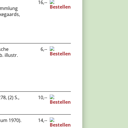
16,--
Sammlung
rkegaards,
sche
6,--
 illustr.
8, (2) S.,
10,--
(um 1970).
14,--