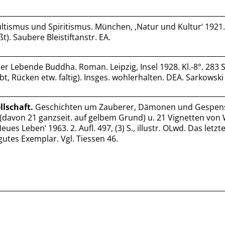
tismus und Spiritismus. München, ‚Natur und Kultur‘ 1921. 
t). Saubere Bleistiftanstr. EA.
er Lebende Buddha. Roman. Leipzig, Insel 1928. Kl.-8°. 283 S
t, Rücken etw. faltig). Insges. wohlerhalten. DEA. Sarkowski
llschaft.
Geschichten um Zauberer, Dämonen und Gespens
n (davon 21 ganzseit. auf gelbem Grund) u. 21 Vignetten von
eues Leben‘ 1963. 2. Aufl. 497, (3) S., illustr. OLwd. Das letzte
gutes Exemplar. Vgl. Tiessen 46.