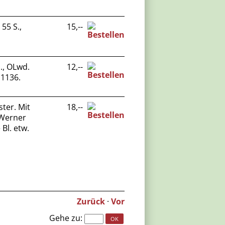
55 S.,
15,--
., OLwd.
12,--
 1136.
ter. Mit
18,--
 Werner
 Bl. etw.
Zurück
·
Vor
Gehe zu
: