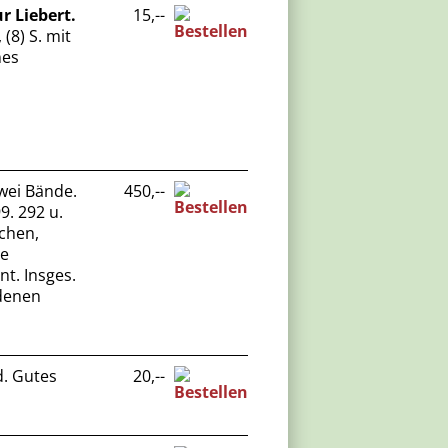
r Liebert.
15,--
 (8) S. mit
nes
Zwei Bände.
450,--
9. 292 u.
dchen,
ie
t. Insges.
ndenen
d. Gutes
20,--