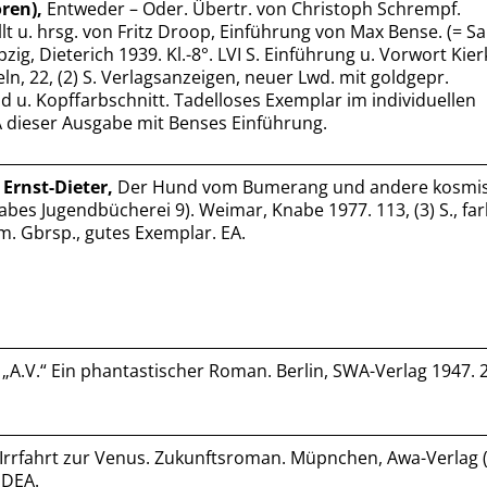
ren),
Entweder – Oder. Übertr. von Christoph Schrempf.
 u. hrsg. von Fritz Droop, Einführung von Max Bense. (= 
ipzig, Dieterich 1939. Kl.-8°. LVI S. Einführung u. Vorwort Kie
afeln, 22, (2) S. Verlagsanzeigen, neuer Lwd. mit goldgepr.
d u. Kopffarbschnitt. Tadelloses Exemplar im individuellen
 dieser Ausgabe mit Benses Einführung.
Ernst-Dieter,
Der Hund vom Bumerang und andere kosmi
bes Jugendbücherei 9). Weimar, Knabe 1977. 113, (3) S., farb.
. Gbrsp., gutes Exemplar. EA.
„A.V.“ Ein phantastischer Roman. Berlin, SWA-Verlag 1947. 27
Irrfahrt zur Venus. Zukunftsroman. Müpnchen, Awa-Verlag 
. DEA.