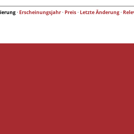
tierung
·
Erscheinungsjahr
·
Preis
·
Letzte Änderung
·
Rele