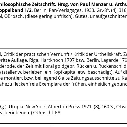
ilosophische Zeitschrift. Hrsg. von Paul Menzer u. Arthu
oppelband 1/2.
Berlin, Pan-Verlagsges. 1933. Gr.-8°. (4), 316,
el, OBrosch. (diese gering unfrisch). Gutes, unaufgeschnitte
,
Critik der practischen Vernunft / Kritik der Urtheilskraft. 
Dritte Auflage. Riga, Hartknoch 1797 bzw. Berlin, Lagarde 179
ederbde. der Zeit mit floral goldgepr. Rücken u. Rückenschil
(stellenw. berieben, ein Kopfkapital etw. beschädigt). Auf d
 montiert bzw. beiliegend 6 alte Zeitungsausschnitte zu Kan
 nahezu fleckenfreie Exemplare der frühen, einheitlich gebu
g.), Utopia. New York, Atherton Press 1971. (8), 160 S., OLw
tw. beriebenem) OUmschl. EA.