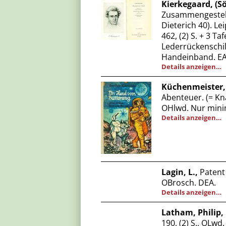
Kierkegaard, (Sö
Zusammengestellt
Dieterich 40). Le
462, (2) S. + 3 T
Lederrückenschil
Handeinband. EA
Details anzeigen…
Küchenmeister, 
Abenteuer. (= Kna
OHlwd. Nur minim
Details anzeigen…
Lagin, L.,
Patent 
OBrosch. DEA.
Details anzeigen…
Latham, Philip,
190, (2) S., OLwd