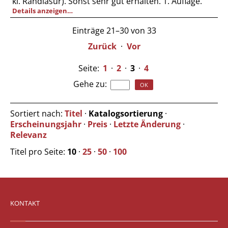
kl. Randläsur). Sonst sehr gut erhalten. 1. Auflage.
Details anzeigen…
Einträge 21–30 von 33
Zurück
·
Vor
Seite:
1
·
2
·
3
·
4
Gehe zu
:
Sortiert nach:
Titel
·
Katalogsortierung
·
Erscheinungsjahr
·
Preis
·
Letzte Änderung
·
Relevanz
Titel pro Seite:
10
·
25
·
50
·
100
KONTAKT