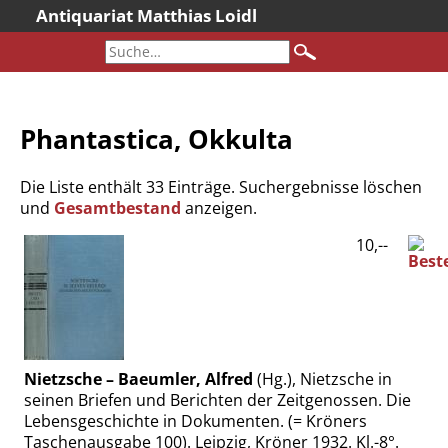
Antiquariat Matthias Loidl
Startseite
Aktuelles
Bücher
Phantastica, Okkulta
Neueingänge
Gesamtbestand
Die Liste enthält 33 Einträge. Suchergebnisse löschen
Sonderangebote
und
Gesamtbestand
anzeigen.
Katalogarchiv
10,--
Newsletter
Über uns
Kontakt
Warenkorb
Nietzsche – Baeumler, Alfred
(Hg.), Nietzsche in
Versandkosten
seinen Briefen und Berichten der Zeitgenossen. Die
Lebensgeschichte in Dokumenten. (= Kröners
AGB
Taschenausgabe 100). Leipzig, Kröner 1932. Kl.-8°.