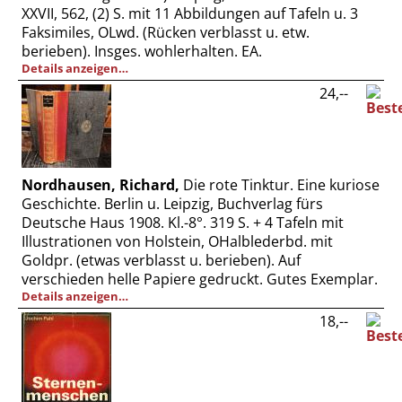
Vertrag widerrufen
XXVII, 562, (2) S. mit 11 Abbildungen auf Tafeln u. 3
Faksimiles, OLwd. (Rücken verblasst u. etw.
Widerrufsbelehrung
berieben). Insges. wohlerhalten. EA.
Details anzeigen…
Datenschutz
24,--
Impressum
Nordhausen, Richard,
Die rote Tinktur. Eine kuriose
Geschichte. Berlin u. Leipzig, Buchverlag fürs
Deutsche Haus 1908. Kl.-8°. 319 S. + 4 Tafeln mit
Illustrationen von Holstein, OHalblederbd. mit
Goldpr. (etwas verblasst u. berieben). Auf
verschieden helle Papiere gedruckt. Gutes Exemplar.
Details anzeigen…
18,--